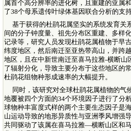
属首个高分辨率的进化树，且重建的亚属
了38个母系遗传叶绿体基因联合分析的支
基于获得的杜鹃花属坚实的系统发育关
间的分子钟度量、祖先分布区重建、多样
记录等，研究人员发现杜鹃花属植物于早
纬度地区，然后南迁至亚热带高山，并跨
地区，且在中新世南迁至喜马拉雅-横断山
了辐射分化，导致主要分布于这些地区的
杜鹃花组物种形成速率的大幅提升。
同时，该研究对全球杜鹃花属植物的气
地覆被四个方面的34个环境因子进行了分
球物种丰富度式样的两个主要生态因子是
山运动导致的地形异质性与亚洲季风增强
共同驱动了该属在喜马拉雅—横断山区和