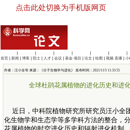
点击此处切换为手机版网页
生命科学
|
医学科学
|
化学科学
|
工程材料
|
信息科学
|
地球科学
|
数理科学
|
首页
|
新闻
|
博客
|
院士
|
人才
|
会议
|
基金·项目
|
论文
|
绘图
|
视频·直播
|
小
作者：汪小全等 来源：《分子生物学与进化》 发布时间：2021/11/5 11:33:55
全球杜鹃花属植物的进化历史和进
近日，
中科院
植物研究所研究员汪小全
化生物学和生态学等多学科方法的整合，
花属植物的时空进化历史和辐射进化机制