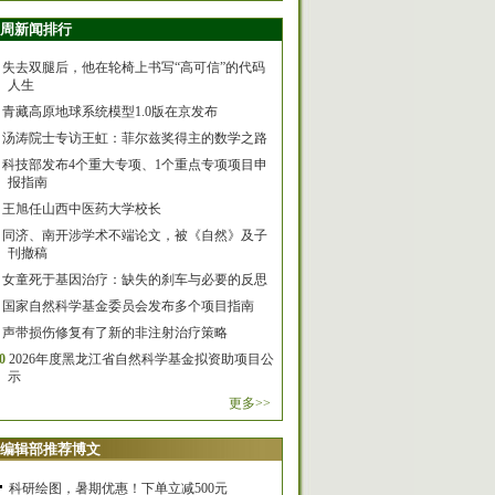
周新闻排行
失去双腿后，他在轮椅上书写“高可信”的代码
人生
青藏高原地球系统模型1.0版在京发布
汤涛院士专访王虹：菲尔兹奖得主的数学之路
科技部发布4个重大专项、1个重点专项项目申
报指南
王旭任山西中医药大学校长
同济、南开涉学术不端论文，被《自然》及子
刊撤稿
女童死于基因治疗：缺失的刹车与必要的反思
国家自然科学基金委员会发布多个项目指南
声带损伤修复有了新的非注射治疗策略
0
2026年度黑龙江省自然科学基金拟资助项目公
示
更多>>
编辑部推荐博文
科研绘图，暑期优惠！下单立减500元