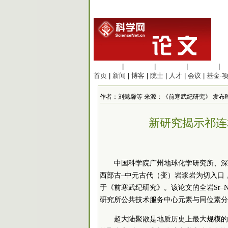
生命科学
|
医学科学
|
化学科学
|
工程材料
|
首页
|
新闻
|
博客
|
院士
|
人才
|
会议
|
基金·
作者：刘懿馨等 来源：《前寒武纪研究》 发布时间：202
新研究揭示祁连
中国科学院广州地球化学研究所、深
西部古–中元古代（变）岩浆岩为切入口
于《前寒武纪研究》。该论文的全岩Sr–
研究所公共技术服务中心元素与同位素分
超大陆聚散是地质历史上最大规模的