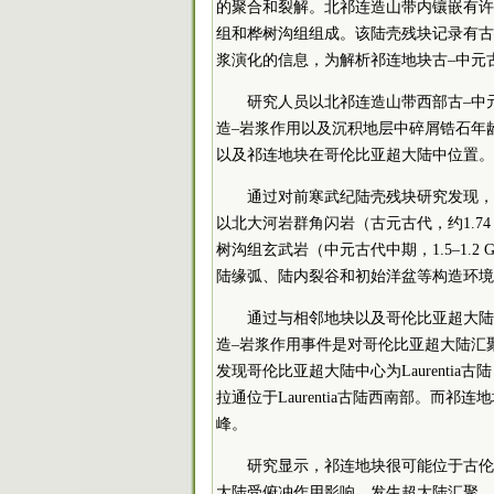
的聚合和裂解。北祁连造山带内镶嵌有许
组和桦树沟组组成。该陆壳残块记录有古
浆演化的信息，为解析祁连地块古–中元
研究人员以北祁连造山带西部古–中
造–岩浆作用以及沉积地层中碎屑锆石年
以及祁连地块在哥伦比亚超大陆中位置。
通过对前寒武纪陆壳残块研究发现，
以北大河岩群角闪岩（古元古代，约1.74 
树沟组玄武岩（中元古代中期，1.5–1.
陆缘弧、陆内裂谷和初始洋盆等构造环境
通过与相邻地块以及哥伦比亚超大陆
造–岩浆作用事件是对哥伦比亚超大陆汇聚（约
发现哥伦比亚超大陆中心为Laurentia
拉通位于Laurentia古陆西南部。而
峰。
研究显示，祁连地块很可能位于古伦
大陆受俯冲作用影响，发生超大陆汇聚，