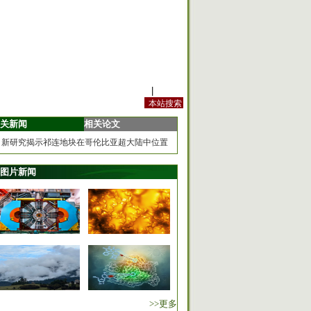
站内规定
|
手机版
关新闻
相关论文
新研究揭示祁连地块在哥伦比亚超大陆中位置
图片新闻
>>更多