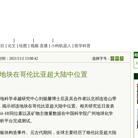
信息科学
|
地球科学
|
数理科学
|
管理综合
项目
|
论文
|
绘图
|
视频·直播
|
小柯机器人
|
医学科普
相
1/11/2 13:08:42
选择字号：
小
中
大
1
地块在哥伦比亚超大陆中位置
地科学卓越研究中心刘懿馨博士后及其合作者以北祁连造山带
，揭示祁连地块在哥伦比亚超大陆中位置。相关研究近日发表
Nd–Hf同位素以及矿物主微量数据在中国科学院广州地球化学
析平台完成测试。
板块构造事件。元古代期间，全球主要经历了格伦比亚超大陆