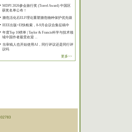
MDPI 2026参会旅行奖 (Travel Award) 中国区
获奖名单公布！
濒危活化石ELF理论重塑濒危物种保护优先级
IEEE出版+EI快检索，8-9月会议合集征稿中
年度Top 10榜单 | Taylor & Francis科学与技术领
域中国作者最受欢迎 ...
当审稿人也开始使用AI，同行评议还是同行评
议吗
更多>>
32783