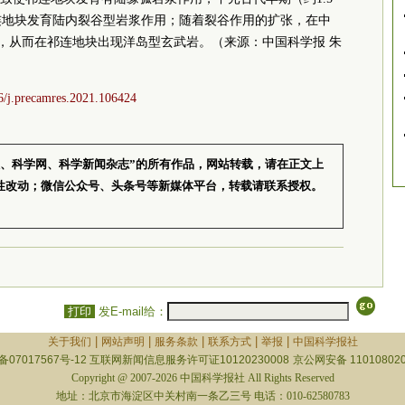
连地块发育陆内裂谷型岩浆作用；随着裂谷作用的扩张，在中
洋盆，从而在祁连地块出现洋岛型玄武岩。（来源：中国科学报 朱
16/j.precamres.2021.106424
报、科学网、科学新闻杂志”的所有作品，网站转载，请在正文上
性改动；微信公众号、头条号等新媒体平台，转载请联系授权。
打印
发E-mail给：
|
|
|
|
|
关于我们
网站声明
服务条款
联系方式
举报
中国科学报社
备07017567号-12
互联网新闻信息服务许可证10120230008
京公网安备 110108020
Copyright @ 2007-2026 中国科学报社 All Rights Reserved
地址：北京市海淀区中关村南一条乙三号 电话：010-62580783