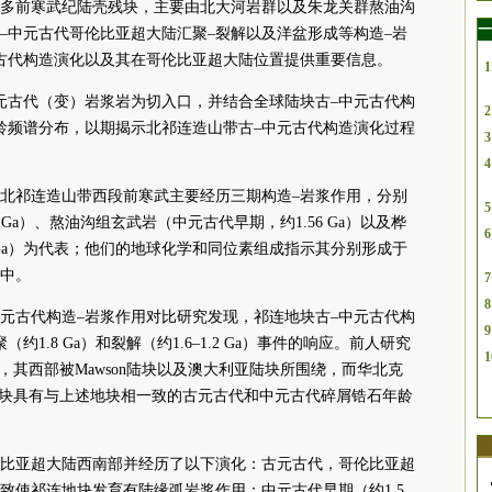
多前寒武纪陆壳残块，主要由北大河岩群以及朱龙关群熬油沟
一
–中元古代哥伦比亚超大陆汇聚–裂解以及洋盆形成等构造–岩
古代构造演化以及其在哥伦比亚超大陆位置提供重要信息。
1
元古代（变）岩浆岩为切入口，并结合全球陆块古–中元古代构
2
龄频谱分布，以期揭示北祁连造山带古–中元古代构造演化过程
3
4
北祁连造山带西段前寒武主要经历三期构造–岩浆作用，分别
5
Ga）、熬油沟组玄武岩（中元古代早期，约1.56 Ga）以及桦
6
2 Ga）为代表；他们的地球化学和同位素组成指示其分别形成于
中。
7
8
元古代构造–岩浆作用对比研究发现，祁连地块古–中元古代构
9
1.8 Ga）和裂解（约1.6–1.2 Ga）事件的响应。前人研究
1
古陆，其西部被Mawson陆块以及澳大利亚陆块所围绕，而华北克
祁连地块具有与上述地块相一致的古元古代和中元古代碎屑锆石年龄
比亚超大陆西南部并经历了以下演化：古元古代，哥伦比亚超
致使祁连地块发育有陆缘弧岩浆作用；中元古代早期（约1.5