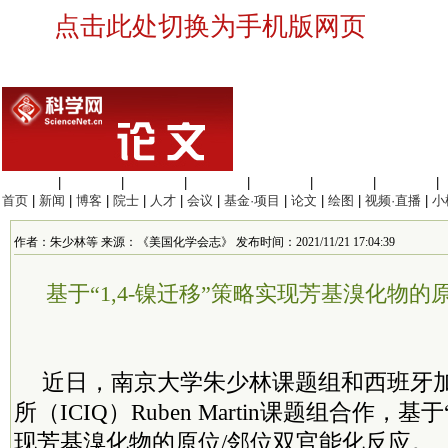
点击此处切换为手机版网页
生命科学
|
医学科学
|
化学科学
|
工程材料
|
信息科学
|
地球科学
|
数理科学
|
首页
|
新闻
|
博客
|
院士
|
人才
|
会议
|
基金·项目
|
论文
|
绘图
|
视频·直播
|
小
作者：朱少林等 来源：《美国化学会志》 发布时间：2021/11/21 17:04:39
基于“1,4-镍迁移”策略实现芳基溴化物的
近日，南京大学朱少林课题组和西班牙
所（ICIQ）Ruben Martin课题组合作，基于
现芳基溴化物的原位/邻位双官能化反应。