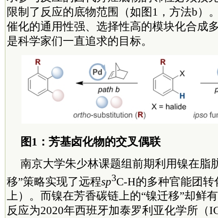
限制了反应的底物范围（如图1，方法b）
催化的通用性强、选择性高的模块化合成
是科学家们一直追求的目标。
图1：芳基卤化物的交叉偶联
南京大学朱少林课题组前期利用镍在脂肪碳
3
移”策略实现了远程
sp
C-H的多种官能团转
上）。而镍在芳香碳链上的“镍迁移”却鲜
反应为2020年西班牙加泰罗利亚化学所（ICIQ）R