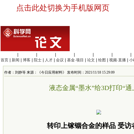
点击此处切换为手机版网页
生命科学
|
医学科学
|
化学科学
|
工程材料
|
信息科学
|
地球科学
|
数理科学
|
首页
|
新闻
|
博客
|
院士
|
人才
|
会议
|
基金·项目
|
论文
|
绘图
|
视频·直播
|
小
作者：刘静等 来源：《今日应用材料》 发布时间：2021/11/18 15:29:09
液态金属“墨水”给3D打印“通
转印上镓铟合金的样品
受访