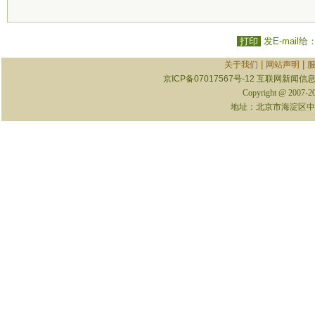
打印
发E-mail给
|
|
关于我们
网站声明
京ICP备07017567号-12
互联网新闻信息服
Copyright @ 2007-
地址：北京市海淀区中关村