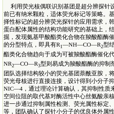
利用荧光核偶联识别基团是超分辨探针
前已有纳米颗粒，适体荧光标记等策略。
择性标记的超分辨荧光探针的应用需求，
蛋白配体属性的结构功能研究的基础上，
掘，发现氨基甲酸酯类化合物在羧酸酯酶
的分型特点，即具有R
—NH—CO—R
型
1
2
酯类化合物趋向于成为可被羧酸酯酶催化代
NR
—CO—R
型则易成为羧酸酯酶的抑制
2
3
团队选择结构较小的荧光基团萘酰亚胺，
荧光母核进行直接连接，设计得到小分子
NIC—4，通过理论计算确认，其抑制性质
空间位阻的取代基对酶活性中心丝氨酸亲
进一步通过抑制属性检测、荧光属性标定
等，团队确认了探针小分子的优良体外属