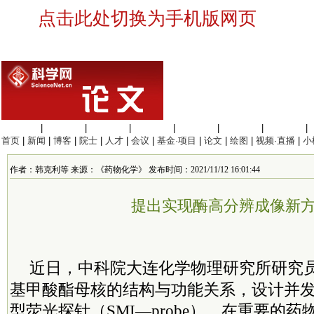
点击此处切换为手机版网页
生命科学
|
医学科学
|
化学科学
|
工程材料
|
信息科学
|
地球科学
|
数理科学
|
首页
|
新闻
|
博客
|
院士
|
人才
|
会议
|
基金·项目
|
论文
|
绘图
|
视频·直播
|
小
作者：韩克利等 来源：《药物化学》 发布时间：2021/11/12 16:01:44
提出实现酶高分辨成像新
近日，
中科院
大连化学物理研究所
研究
基甲酸酯母核的结构与功能关系，设计并
型荧光探针（SMI—probe），在重要的