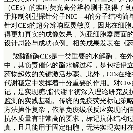
（CEs）的实时荧光高分辨检测中取得了
于抑制剂型探针分子NIC—4的分子结构简
针对CEs的超分辨响应灵敏度，因此在细
得更加真实的成像效果，为亚细胞器层面
设计思路与成功范例。
相关成果发表在《
羧酸酯酶CEs是一类重要的水解酶，在
中，其负责催化的酯水解过程，是包括伊
药物起效的关键激活步骤。此外，CEs在
代谢稳定中发挥着十分重要的作用。对CE
记，是实现糖/脂代谢平衡深入理论研究及
监测的实践基础。传统的免疫荧光标记策略
方法操作复杂，依靠免疫级联反应实现的
抗体质量有非常高的要求，标记抗体结构
真，且只能用于固定细胞，无法实现实时