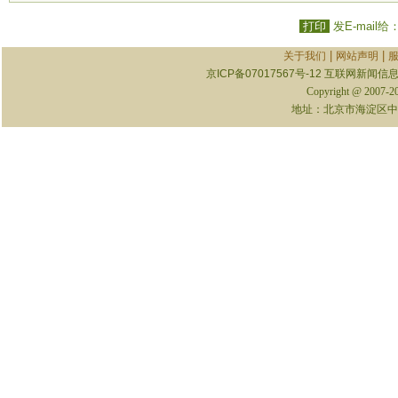
打印
发E-mail给
|
|
关于我们
网站声明
京ICP备07017567号-12
互联网新闻信息服
Copyright @ 2007-
地址：北京市海淀区中关村