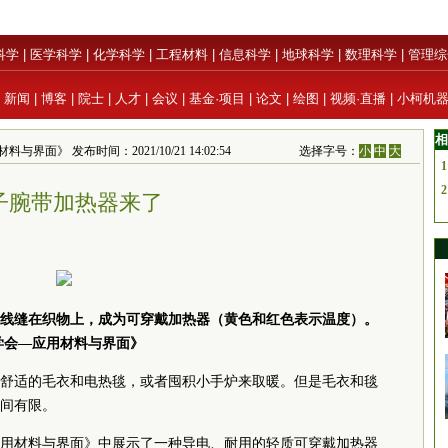
科学
|
医学科学
|
化学科学
|
工程材料
|
信息科学
|
地球科学
|
数理科学
|
管理综
|
新闻
|
博客
|
院士
|
人才
|
会议
|
基金·项目
|
论文
|
绘图
|
视频·直播
|
小柯机
相
料与界面》 发布时间：2021/10/21 14:02:54
选择字号：
小
中
大
1
2
子腕带加热器来了
线缝在织物上，成为可穿戴加热器（黄色和红色表示温度）。
学会—应用材料与界面》
舒适的毛衣和电热毯，或者囤积小手炉来取暖。但是毛衣和毯
间有限。
用材料与界面》中展示了一种导电、耐用的轻质可穿戴加热器