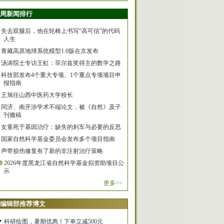
周新闻排行
失去双腿后，他在轮椅上书写“高可信”的代码
人生
青藏高原地球系统模型1.0版在京发布
汤涛院士专访王虹：菲尔兹奖得主的数学之路
科技部发布4个重大专项、1个重点专项项目申
报指南
王旭任山西中医药大学校长
同济、南开涉学术不端论文，被《自然》及子
刊撤稿
女童死于基因治疗：缺失的刹车与必要的反思
国家自然科学基金委员会发布多个项目指南
声带损伤修复有了新的非注射治疗策略
0
2026年度黑龙江省自然科学基金拟资助项目公
示
更多>>
编辑部推荐博文
科研绘图，暑期优惠！下单立减500元