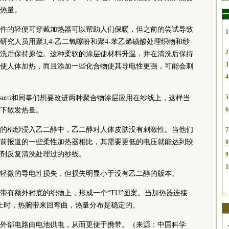
热量。
一
件的轻便可穿戴加热器可以帮助人们保暖，但之前的尝试导致
1
究人员用聚3,4-乙二氧噻吩和聚4-苯乙烯磺酸处理织物和纱
2
洗后保持原位。这种柔软的涂层使材料升温，并在清洗后保持
3
使人体加热，而且添加一些化合物使其导电性更强，可能会刺
4
5
aisutti和同事们想要改进两种聚合物涂层应用在纱线上，这样当
6
下散发热量。
的棉纱浸入乙二醇中，乙二醇对人体皮肤没有刺激性。当他们
7
前报道的一些柔性加热器相比，其需要更低的电压就能达到较
8
剂反复清洗处理过的纱线。
9
1
轻微的导电性损失，但损失明显小于没有乙二醇的版本。
带有额外衬底的织物上，形成一个“TU”图案。当加热器连接
上时，热腕带来回弯曲，热量分布是稳定的。
外部电路由电池供电，从而更便于携带。（来源：中国科学