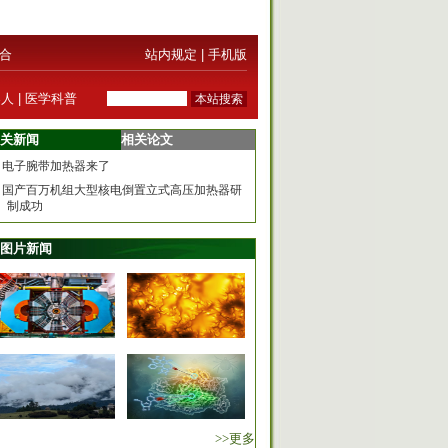
合
站内规定
|
手机版
器人
|
医学科普
关新闻
相关论文
电子腕带加热器来了
国产百万机组大型核电倒置立式高压加热器研
制成功
图片新闻
>>更多