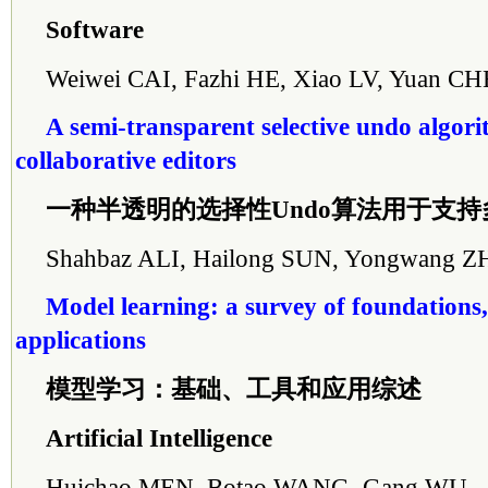
Software
Weiwei CAI, Fazhi HE, Xiao LV, Yuan C
A semi-transparent selective undo algori
collaborative editors
一种半透明的选择性Undo算法用于支
Shahbaz ALI, Hailong SUN, Yongwang 
Model learning: a survey of foundations,
applications
模型学习：基础、工具和应用综述
Artificial Intelligence
Huichao MEN, Botao WANG, Gang WU