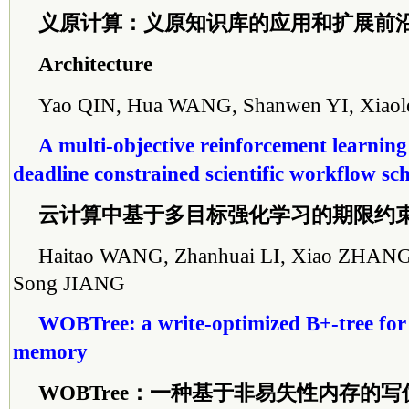
义原计算：义原知识库的应用和扩展前
Architecture
Yao QIN, Hua WANG, Shanwen YI, Xiaol
A multi-objective reinforcement learning
deadline constrained scientific workflow sc
云计算中基于多目标强化学习的期限约
Haitao WANG, Zhanhuai LI, Xiao ZHAN
Song JIANG
WOBTree: a write-optimized B+-tree for 
memory
WOBTree：一种基于非易失性内存的写