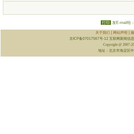
打印
发E-mail给
|
|
关于我们
网站声明
京ICP备07017567号-12
互联网新闻信息服
Copyright @ 2007-
地址：北京市海淀区中关村