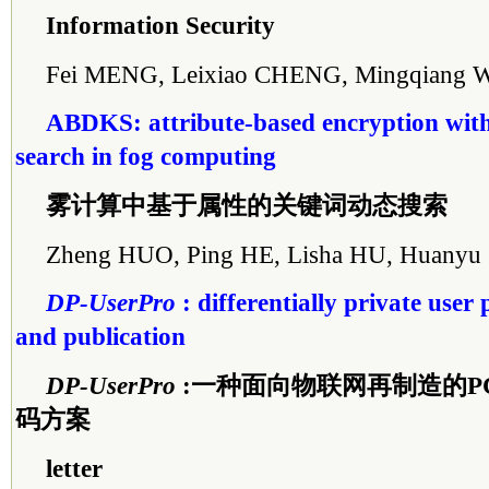
Information Security
Fei MENG, Leixiao CHENG, Mingqiang
ABDKS: attribute-based encryption wi
search in fog computing
雾计算中基于属性的关键词动态搜索
Zheng HUO, Ping HE, Lisha HU, Huany
DP-UserPro
: differentially private user 
and publication
DP-UserPro
:一种面向物联网再制造的P
码方案
letter