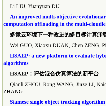
Li LIU, Yuanyuan DU
An improved multi-objective evolutionar
computation offloading in the multi-cloudl
多微云环境下一种改进的多目标计算卸
Wei GUO, Xiaoxu DUAN, Chen ZENG, 
HSAEP: a new platform to evaluate hybr
algorithms
HSAEP：评估混合仿真算法的新平台
Qianli ZHOU, Rong WANG, Jinze LI, Nai
ZHANG
Siamese single object tracking algorithm