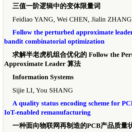
三值一阶逻辑中的变体限量词
Feidiao YANG, Wei CHEN, Jialin ZHANG
Follow the perturbed approximate leader
bandit combinatorial optimization
求解半
老虎
机组合优化的 Follow the Pert
Approximate Leader 算法
Information Systems
Sijie LI, You SHANG
A quality status encoding scheme for PC
IoT-enabled remanufacturing
一种面向物联网再制造的PCB产品质量