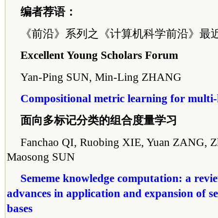
编者荐语：
《前沿》系列之《计算机科学前沿》最
Excellent Young Scholars Forum
Yan-Ping SUN, Min-Ling ZHANG
Compositional metric learning for multi-l
面向多标记分类的组合度量学习
Fanchao QI, Ruobing XIE, Yuan ZANG, Z
Maosong SUN
Sememe knowledge computation: a revie
advances in application and expansion of
bases