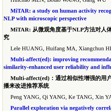
MiTAR: a study on human activity recog
NLP with microscopic perspective
MiTAR: 从微观角度基于NLP方法对
究
Lele HUANG, Huifang MA, Xiangchun 
Multi-affect(ed): improving recommenda
similarity-enhanced user reliability and in
Multi-affect(ed)：通过相似性增
播来改进推荐系统
Peng YANG, Qi YANG, Ke TANG, Xin 
Parallel exploration via negatively corre