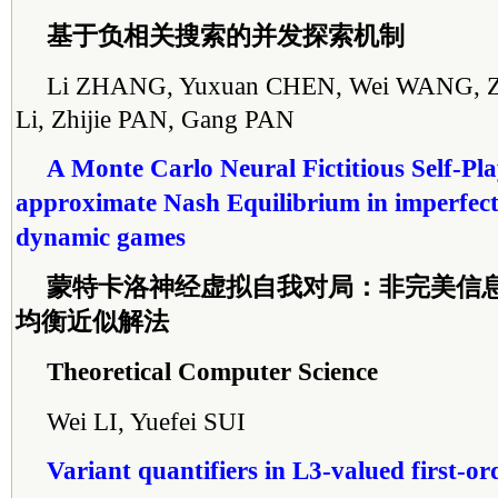
基于负相关搜索的并发探索机制
Li ZHANG, Yuxuan CHEN, Wei WANG, Zil
Li, Zhijie PAN, Gang PAN
A Monte Carlo Neural Fictitious Self-Pl
approximate Nash Equilibrium in imperfec
dynamic games
蒙特卡洛神经虚拟自我对局：非完美信
均衡近似解法
Theoretical Computer Science
Wei LI, Yuefei SUI
Variant quantifiers in L3-valued first-or