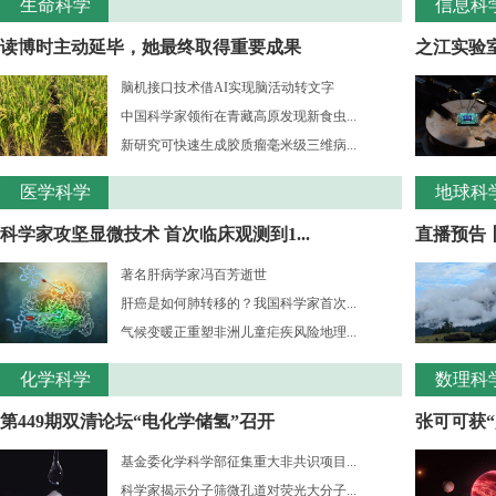
生命科学
信息科
读博时主动延毕，她最终取得重要成果
之江实验室
脑机接口技术借AI实现脑活动转文字
中国科学家领衔在青藏高原发现新食虫...
新研究可快速生成胶质瘤毫米级三维病...
医学科学
地球科
科学家攻坚显微技术 首次临床观测到1...
直播预告
著名肝病学家冯百芳逝世
肝癌是如何肺转移的？我国科学家首次...
气候变暖正重塑非洲儿童疟疾风险地理...
化学科学
数理科
第449期双清论坛“电化学储氢”召开
张可可获“
基金委化学科学部征集重大非共识项目...
科学家揭示分子筛微孔道对荧光大分子...