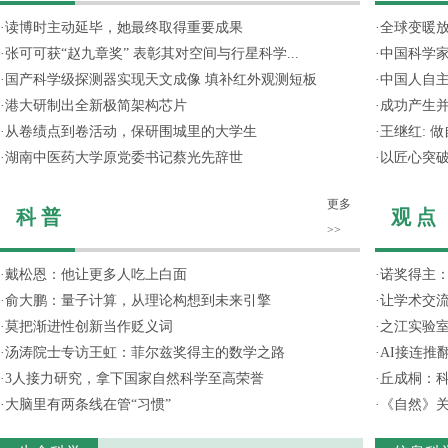
·
读博时主动延毕，她最终取得重要成果
·
全球变暖放
·
张可可获“赵九章奖” 表彰其对空间与行星科学...
·
中国科学
·
国产科学级探测器实现天文成像 填补红外观测短板
·
中国人自主
·
港大研制出全新极简架构芯片
·
成功产生并
·
从卷绩点到卷活动，保研围城里的大学生
·
王继红: 
·
湖南中医药大学原党委书记蔡光先辞世
·
以匠心突
更多
科 普
观 点
>>
·
戴松恩：他让更多人吃上白面
·
诺奖得主
·
俞大鹏：量子计算，从理论构想到未来引擎
·
让学术交流
·
莫把渐进性创新当作贬义词
·
之江实验
·
汤涛院士专访王虹：菲尔兹奖得主的数学之路
·
AI接连推
·
3人接力研究，拿下国家自然科学至高荣誉
·
丘成桐：
·
大脑里有两条线在管“习惯”
·
《自然》关