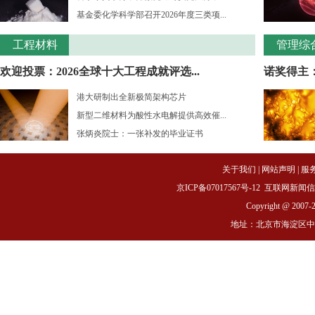
基金委化学科学部召开2026年度三类项...
工程材料
管理综
欢迎投票：2026全球十大工程成就评选...
诺奖得主：
港大研制出全新极简架构芯片
新型二维材料为酸性水电解提供高效催...
张炳炎院士：一张补发的毕业证书
关于我们
|
网站声明
|
服
京ICP备07017567号-12
互联网新闻信息服务
Copyright @ 2007-
地址：北京市海淀区中关村