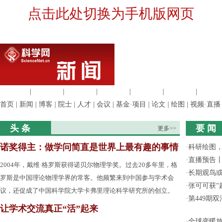
点击此处切换为手机版网页
生命科学
|
医学科学
|
化学科学
|
工程材料
|
信息科学
|
地球科学
|
数理科
首页
|
新闻
|
博客
|
院士
|
人才
|
会议
|
基金·项目
|
论文
|
绘图
|
视频·直播
头 条
要 闻
更多>>
诺奖得主：做学问简直是世界上最有趣的事情
·
科研绘图，
·
直播预告
2004年，戴维·格罗斯获得诺贝尔物理学奖。过去20多年里，格
·
长期观鸟
罗斯是中国理论物理学界的常客。他频繁来到中国参与学术会
·
张可可获“
议，还促成了中国科学院大学卡弗里理论科学研究所的创立。
·
第449期
让学术交流真正“活”起来
·
全球变暖放