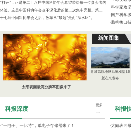
“打开”，正是第二十八届中国科协年会希望带给每一位参会者的
·
科学家攻坚
体验。这是中国科协年会改革深化后的第二次集中亮相。第二
·
国产科学级
十七届中国科协年会之后，改革从“破题”走向“深水区”。
·
脑机接口技
新闻图集
青藏高原地球系统模型1.0
版在京发布
太阳表面最高分辨率图像来了
更多
科报深度
科报
>>
·
“一电子、一比特”，单电子存储器来了！
·
太阳表面