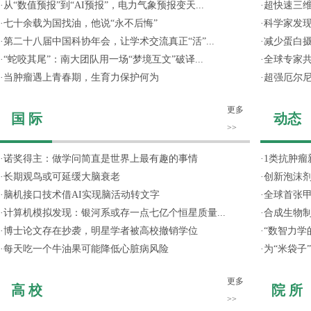
·
从“数值预报”到“AI预报”，电力气象预报变天...
·
超快速三维
·
七十余载为国找油，他说“永不后悔”
·
科学家发
·
第二十八届中国科协年会，让学术交流真正“活”...
·
减少蛋白
·
“蛇咬其尾”：南大团队用一场“梦境互文”破译...
·
全球专家共
·
当肿瘤遇上青春期，生育力保护何为
·
超强厄尔尼
更多
国 际
动态
>>
·
诺奖得主：做学问简直是世界上最有趣的事情
·
1类抗肿瘤
·
长期观鸟或可延缓大脑衰老
·
创新泡沫
·
脑机接口技术借AI实现脑活动转文字
·
全球首张甲
·
计算机模拟发现：银河系或存一点七亿个恒星质量...
·
合成生物制
·
博士论文存在抄袭，明星学者被高校撤销学位
·
“数智力学
·
每天吃一个牛油果可能降低心脏病风险
·
为“米袋子
更多
高 校
院 所
>>