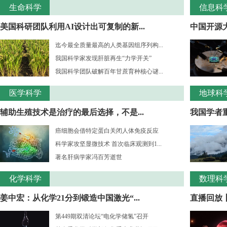
生命科学
信息科
美国科研团队利用AI设计出可复制的新...
中国开源大
迄今最全质量最高的人类基因组序列构...
我国科学家发现肝脏再生“力学开关”
我国科学团队破解百年甘蔗育种核心谜...
医学科学
地球科
辅助生殖技术是治疗的最后选择，不是...
我国学者重
癌细胞会借特定蛋白关闭人体免疫反应
科学家攻坚显微技术 首次临床观测到1...
著名肝病学家冯百芳逝世
化学科学
数理科
姜中宏：从化学21分到锻造中国激光“...
直播回放丨
第449期双清论坛“电化学储氢”召开