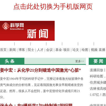
点击此处切换为手机版网页
生命科学
|
医学科学
|
化学科学
|
工程材料
|
信息科学
|
地球科学
|
数理科
首页
|
新闻
|
博客
|
院士
|
人才
|
会议
|
基金·项目
|
论文
|
绘图
|
视频·直播
头 条
要 闻
更多>>
姜中宏：从化学21分到锻造中国激光“心脏”
·
直播回放
·
科研绘图，
姜中宏1964年手写的科研手记中，完整记录着激光钕玻璃中各
·
住房城乡
类气体成分的分析结果，见证着我国激光事业早期艰难攻坚的
·
吉林省高
足迹。然而，很多人不会想到，姜中宏曾经化学成绩只有21
·
1.07亿
分。
张永合：在“慢科学”与“快制造”间织网
·
中国开源大