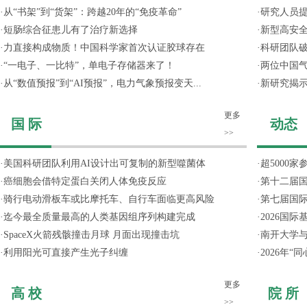
·
从“书架”到“货架”：跨越20年的“免疫革命”
·
研究人员提
·
短肠综合征患儿有了治疗新选择
·
新型高安全
·
力直接构成物质！中国科学家首次认证胶球存在
·
科研团队破
·
“一电子、一比特”，单电子存储器来了！
·
两位中国气
·
从“数值预报”到“AI预报”，电力气象预报变天...
·
新研究揭
更多
国 际
动态
>>
·
美国科研团队利用AI设计出可复制的新型噬菌体
·
超5000
·
癌细胞会借特定蛋白关闭人体免疫反应
·
第十二届
·
骑行电动滑板车或比摩托车、自行车面临更高风险
·
第七届国
·
迄今最全质量最高的人类基因组序列构建完成
·
2026国
·
SpaceX火箭残骸撞击月球 月面出现撞击坑
·
南开大学
·
利用阳光可直接产生光子纠缠
·
2026年
更多
高 校
院 所
>>