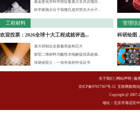
基金委化学科学部征集重大非共识项目...
科学家揭示分子筛微孔道对荧光大分子...
工程材料
管理综
欢迎投票：2026全球十大工程成就评选...
科研绘图
港大研制出全新极简架构芯片
新型二维材料为酸性水电解提供高效催...
张炳炎院士：一张补发的毕业证书
关于我们
|
网站声明
|
服
京ICP备07017567号-12
互联网新闻信息服务
Copyright @ 2007-
地址：北京市海淀区中关村