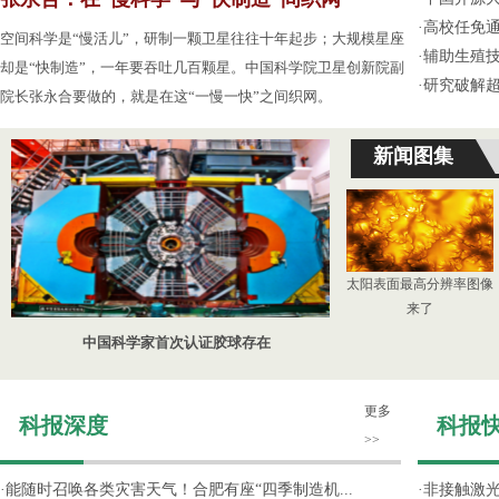
·
高校任免通
空间科学是“慢活儿”，研制一颗卫星往往十年起步；大规模星座
·
辅助生殖
却是“快制造”，一年要吞吐几百颗星。中国科学院卫星创新院副
·
研究破解超
院长张永合要做的，就是在这“一慢一快”之间织网。
新闻图集
太阳表面最高分辨率图像
来了
中国科学家首次认证胶球存在
更多
科报深度
科报
>>
·
能随时召唤各类灾害天气！合肥有座“四季制造机...
·
非接触激光