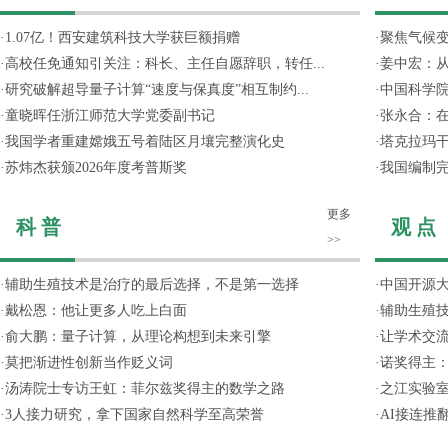
·
1.07亿！西安建筑科技大学获巨额捐赠
·
聚焦气候变
·
高校任免通知引关注：科长、主任自愿辞职，转任...
·
姜中宏：从
·
研究破解超导量子计算“速度与保真度”相互制约...
·
中国科学院
·
童晓晖任浙江师范大学党委副书记
·
张永合：在
·
我国学者重建嫦娥五号着陆区月壤完整演化史
·
塔克拉玛
·
苏炜杰获颁2026年度考普斯奖
·
我国编制完
更多
科 普
观 点
>>
·
辅助生殖技术是治疗的最后选择，不是第一选择
·
中国开源大
·
戴松恩：他让更多人吃上白面
·
辅助生殖
·
俞大鹏：量子计算，从理论构想到未来引擎
·
让学术交流
·
莫把渐进性创新当作贬义词
·
诺奖得主
·
汤涛院士专访王虹：菲尔兹奖得主的数学之路
·
之江实验
·
3人接力研究，拿下国家自然科学至高荣誉
·
AI接连推