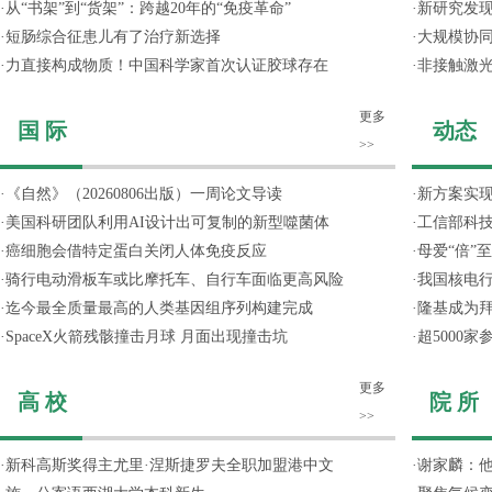
·
从“书架”到“货架”：跨越20年的“免疫革命”
·
新研究发现
·
短肠综合征患儿有了治疗新选择
·
大规模协同
·
力直接构成物质！中国科学家首次认证胶球存在
·
非接触激光
更多
国 际
动态
>>
·
《自然》（20260806出版）一周论文导读
·
新方案实
·
美国科研团队利用AI设计出可复制的新型噬菌体
·
工信部科技
·
癌细胞会借特定蛋白关闭人体免疫反应
·
母爱“倍”
·
骑行电动滑板车或比摩托车、自行车面临更高风险
·
我国核电行
·
迄今最全质量最高的人类基因组序列构建完成
·
隆基成为
·
SpaceX火箭残骸撞击月球 月面出现撞击坑
·
超5000
更多
高 校
院 所
>>
·
新科高斯奖得主尤里·涅斯捷罗夫全职加盟港中文
·
谢家麟：他