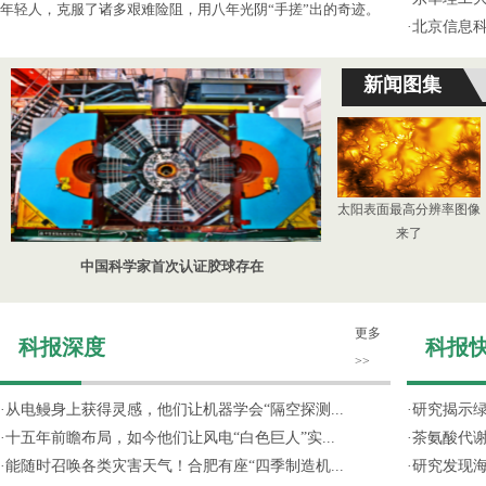
年轻人，克服了诸多艰难险阻，用八年光阴“手搓”出的奇迹。
·
北京信息
新闻图集
太阳表面最高分辨率图像
来了
中国科学家首次认证胶球存在
更多
科报深度
科报
>>
·
从电鳗身上获得灵感，他们让机器学会“隔空探测...
·
研究揭示
·
十五年前瞻布局，如今他们让风电“白色巨人”实...
·
茶氨酸代
·
能随时召唤各类灾害天气！合肥有座“四季制造机...
·
研究发现