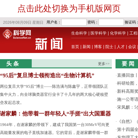
点击此处切换为手机版网页
生命科学
|
医学科学
|
化学科学
|
工程
首页
|
新闻
|
博客
|
院士
|
人才
|
会议
头 条
要 闻
更多>>
“95后”复旦博士领衔造出“生物计算机”
·
直播回放
·
科研绘图，
两位复旦大学“95后”博士——陈浩满与陈鑫宇，正带领团队正
·
新科高斯奖
集中火力，向全球脑类器官行业卡了十几年的两大核心硬核壁
·
施一公寄
垒发起总攻。
·
宋凤麒：
谢家麟：他带着一群年轻人“手搓”出大国重器
·
《自然》（
1964年，在谢家麟的带领下，建成了我国第一台30MeV可向更
·
第十四届
高能量发展的电子直线加速器。它的背后，是谢家麟带领一群
·
东华理工