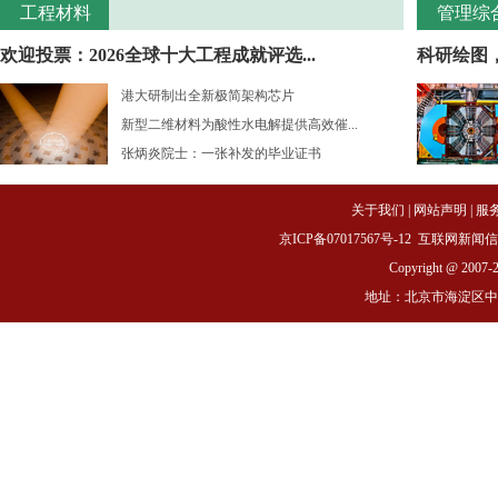
工程材料
管理综
欢迎投票：2026全球十大工程成就评选...
科研绘图
港大研制出全新极简架构芯片
新型二维材料为酸性水电解提供高效催...
张炳炎院士：一张补发的毕业证书
关于我们
|
网站声明
|
服
京ICP备07017567号-12
互联网新闻信息服务
Copyright @ 2007-
地址：北京市海淀区中关村