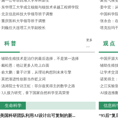
·
施一公寄语西湖大学本科新生
·
聚焦气候变
·
东华理工大学成立核能与核技术卓越工程师学院
·
姜中宏：从
·
北京信息科技大学领导班子调整
·
中国科学院
·
重庆医科大学领导班子调整
·
张永合：在
·
刘巍任大连理工大学副校长
·
塔克拉玛
更多
科 普
观 点
>>
·
辅助生殖技术是治疗的最后选择，不是第一选择
·
中国开源大
·
戴松恩：他让更多人吃上白面
·
辅助生殖
·
俞大鹏：量子计算，从理论构想到未来引擎
·
让学术交流
·
莫把渐进性创新当作贬义词
·
诺奖得主
·
汤涛院士专访王虹：菲尔兹奖得主的数学之路
·
之江实验
·
3人接力研究，拿下国家自然科学至高荣誉
·
AI接连推
生命科学
信息科
美国科研团队利用AI设计出可复制的新...
“95后”