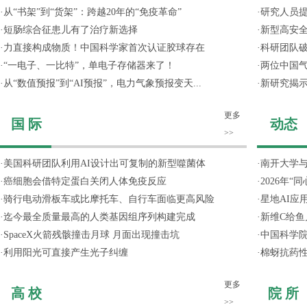
·
从“书架”到“货架”：跨越20年的“免疫革命”
·
研究人员提
·
短肠综合征患儿有了治疗新选择
·
新型高安全
·
力直接构成物质！中国科学家首次认证胶球存在
·
科研团队破
·
“一电子、一比特”，单电子存储器来了！
·
两位中国气
·
从“数值预报”到“AI预报”，电力气象预报变天...
·
新研究揭
更多
国 际
动态
>>
·
美国科研团队利用AI设计出可复制的新型噬菌体
·
南开大学
·
癌细胞会借特定蛋白关闭人体免疫反应
·
2026年
·
骑行电动滑板车或比摩托车、自行车面临更高风险
·
星地AI应用
·
迄今最全质量最高的人类基因组序列构建完成
·
新维C给鱼
·
SpaceX火箭残骸撞击月球 月面出现撞击坑
·
中国科学院
·
利用阳光可直接产生光子纠缠
·
棉蚜抗药
更多
高 校
院 所
>>