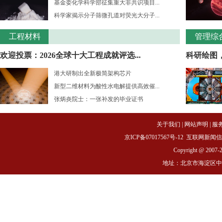
基金委化学科学部征集重大非共识项目...
科学家揭示分子筛微孔道对荧光大分子...
工程材料
管理综
欢迎投票：2026全球十大工程成就评选...
科研绘图
港大研制出全新极简架构芯片
新型二维材料为酸性水电解提供高效催...
张炳炎院士：一张补发的毕业证书
关于我们
|
网站声明
|
服
京ICP备07017567号-12
互联网新闻信息服务
Copyright @ 2007-
地址：北京市海淀区中关村