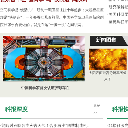
·
研究破解超
空间科学是“慢活儿”，研制一颗卫星往往十年起步；大规模星座
·
美国科研团
却是“快制造”，一年要吞吐几百颗星。中国科学院卫星创新院副
·
童晓晖任
院长张永合要做的，就是在这“一慢一快”之间织网。
新闻图集
太阳表面最高分辨率图像
来了
中国科学家首次认证胶球存在
更多
科报深度
科报
>>
·
能随时召唤各类灾害天气！合肥有座“四季制造机...
·
非接触激光