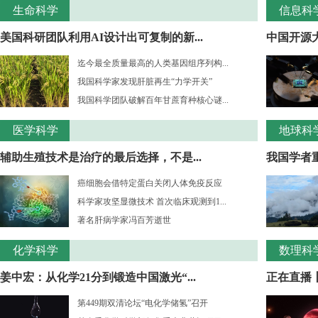
生命科学
信息科
美国科研团队利用AI设计出可复制的新...
中国开源大
迄今最全质量最高的人类基因组序列构...
我国科学家发现肝脏再生“力学开关”
我国科学团队破解百年甘蔗育种核心谜...
医学科学
地球科
辅助生殖技术是治疗的最后选择，不是...
我国学者重
癌细胞会借特定蛋白关闭人体免疫反应
科学家攻坚显微技术 首次临床观测到1...
著名肝病学家冯百芳逝世
化学科学
数理科
姜中宏：从化学21分到锻造中国激光“...
正在直播丨
第449期双清论坛“电化学储氢”召开