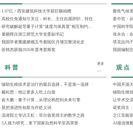
·
1.07亿！西安建筑科技大学获巨额捐赠
·
聚焦气候变
·
高校任免通知引关注：科长、主任自愿辞职，转任...
·
姜中宏：从
·
研究破解超导量子计算“速度与保真度”相互制约...
·
中国科学院
·
童晓晖任浙江师范大学党委副书记
·
张永合：在
·
我国学者重建嫦娥五号着陆区月壤完整演化史
·
塔克拉玛
·
苏炜杰获颁2026年度考普斯奖
·
我国编制完
更多
科 普
观 点
>>
·
辅助生殖技术是治疗的最后选择，不是第一选择
·
中国开源大
·
戴松恩：他让更多人吃上白面
·
辅助生殖
·
俞大鹏：量子计算，从理论构想到未来引擎
·
让学术交流
·
莫把渐进性创新当作贬义词
·
诺奖得主
·
汤涛院士专访王虹：菲尔兹奖得主的数学之路
·
之江实验
·
3人接力研究，拿下国家自然科学至高荣誉
·
AI接连推