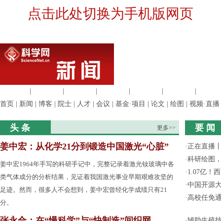
点击此处切换为手机版网页
生命科学
|
医学科学
|
化学科学
|
工程材料
|
信息科学
|
地球科学
|
数理科
首页
|
新闻
|
博客
|
院士
|
人才
|
会议
|
基金·项目
|
论文
|
绘图
|
视频·直播
头 条
要 闻
更多>>
姜中宏：从化学21分到锻造中国激光“心脏”
·
正在直播
·
科研绘图，
姜中宏1964年手写的科研手记中，完整记录着激光钕玻璃中各
·
1.07亿
类气体成分的分析结果，见证着我国激光事业早期艰难攻坚的
·
中国开源大
足迹。然而，很多人不会想到，姜中宏曾经化学成绩只有21
·
高校任免通
分。
张永合：在“慢科学”与“快制造”间织网
·
辅助生殖