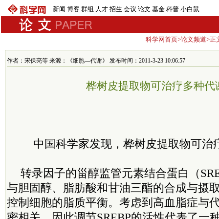
新闻
博客
群组
人才
招生
会议
论文
基金
科普
小白鼠
科学网首页
>
论文频道
>正
作者：宋保亮等 来源：《细胞—代谢》 发布时间：2011-3-23 10:06:57
桦树皮提取物可治疗多种代
中国科学家发现，桦树皮提取物可治
转录因子的甾醇监管元素结合蛋白（SR
与胆固醇、脂肪酸和甘油三酯的合成与摄
控制细胞的脂质平衡。考虑到高血脂症与
密相关，因此调节SREBP的活性代表了一