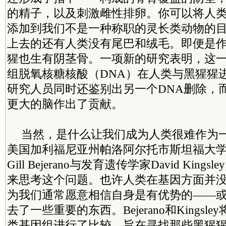
的精子，以及刺激雌性排卵。你可以将人
添加到我们不是一种称职的灵长类动物的
上去的还有人类没有尾巴和绒毛。即便是
猩也生有阴茎骨。一项新的研究表明，这
组脱氧核糖核酸（DNA）在人类与黑猩猩
研究人员同时还鉴别出另一个DNA删除，
更大的脑作出了贡献。
当然，是什么让我们成为人类很难作为
美国加利福尼亚州帕洛阿尔托市斯坦福大
Gill Bejerano与发育遗传学家David Kin
来思考这个问题。也许人类在基因方面并
为我们通常愿意相信自身是有优势的——
去了一些重要的东西。Bejerano和Kings
类基因组进行了比较，旨在寻找那些黑猩