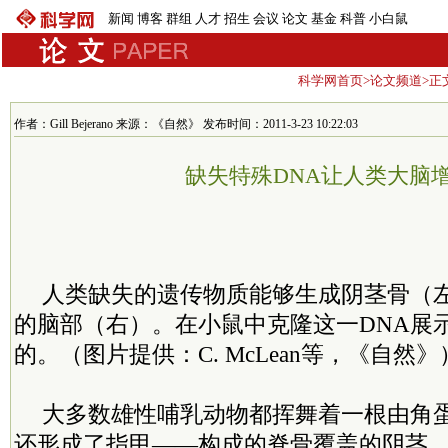
新闻
博客
群组
人才
招生
会议
论文
基金
科普
小白鼠
科学网首页
>
论文频道
>正
作者：Gill Bejerano 来源：《自然》 发布时间：2011-3-23 10:22:03
缺失特殊DNA让人类大脑
人类缺失的遗传物质能够生成阴茎骨（
的脑部（右）。在小鼠中克隆这一DNA展
的。（图片提供：C. McLean等，《自然》
大多数雄性哺乳动物都挥舞着一根由角
还形成了指甲——构成的脊骨覆盖的阴茎