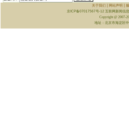
|
|
关于我们
网站声明
京ICP备07017567号-12
互联网新闻信息服
Copyright @ 2007-
地址：北京市海淀区中关村