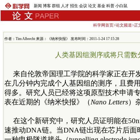
新闻
博客
群组
人才
招生
会议
论文
基金
科普
小白鼠
科学网首页
>
论文频道
>正
作者：Tim Albrecht 来源：《纳米快报》 发布时间：2011-1-24 17:15:28
人类基因组测序或将只需数
来自伦敦帝国理工学院的科学家正在开
在几分钟内完成个人基因组的测序，且费
得多。研究人员已经将这项原型技术申请
表在近期的《纳米快报》（
Nano Letters
）
在这个新研究中，研究人员证明能在50
速推动DNA链。当DNA链出现在芯片后
一种电极隧道接头（tunnelling electrode j