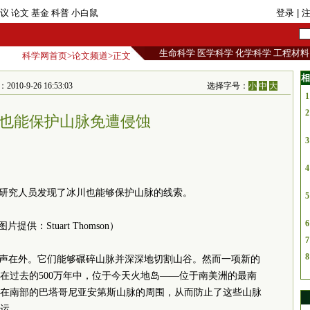
议
论文
基金
科普
小白鼠
登录
| 
生命科学
医学科学
化学科学
工程材料
科学网首页
>
论文频道
>正文
相
0-9-26 16:53:03
选择字号：
小
中
大
1
2
也能保护山脉免遭侵蚀
3
4
 研究人员发现了冰川也能够保护山脉的线索。
5
6
图片提供：Stuart Thomson）
7
8
名声在外。它们能够碾碎山脉并深深地切割山谷。然而一项新的
在过去的500万年中，位于今天火地岛——位于南美洲的最南
在南部的巴塔哥尼亚安第斯山脉的周围，从而防止了这些山脉
运。