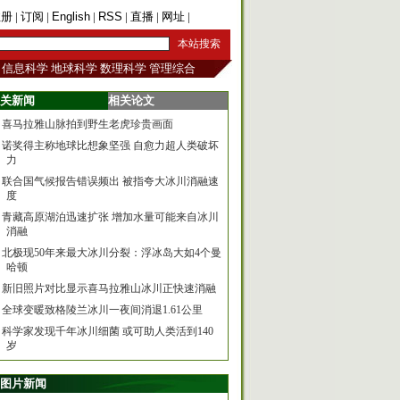
注册
|
订阅
|
English
|
RSS
|
直播
|
网址
|
手机版
信息科学
地球科学
数理科学
管理综合
关新闻
相关论文
喜马拉雅山脉拍到野生老虎珍贵画面
诺奖得主称地球比想象坚强 自愈力超人类破坏
力
联合国气候报告错误频出 被指夸大冰川消融速
度
青藏高原湖泊迅速扩张 增加水量可能来自冰川
消融
北极现50年来最大冰川分裂：浮冰岛大如4个曼
哈顿
新旧照片对比显示喜马拉雅山冰川正快速消融
全球变暖致格陵兰冰川一夜间消退1.61公里
科学家发现千年冰川细菌 或可助人类活到140
岁
图片新闻