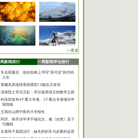
>>更多
周新闻排行
一周新闻评论排行
失去双腿后，他在轮椅上书写“高可信”的代码
人生
青藏高原地球系统模型1.0版在京发布
汤涛院士专访王虹：菲尔兹奖得主的数学之路
科技部发布4个重大专项、1个重点专项项目申
报指南
王旭任山西中医药大学校长
同济、南开涉学术不端论文，被《自然》及子
刊撤稿
女童死于基因治疗：缺失的刹车与必要的反思