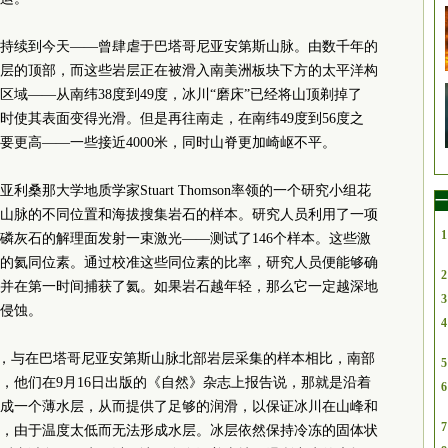
持续到今天——曾肆虐于巴塔哥尼亚安第斯山脉。由数千年的
层的顶部，而这些岩层正在被滑入南美洲板块下方的太平洋构
域——从南纬38度到49度，冰川“磨床”已经将山顶剃掉了
同时使其表面变得光滑。但是再往南走，在南纬49度到56度之
要更高——一些接近4000米，同时山脊更加崎岖不平。
桑那大学地质学家Stuart Thomson率领的一个研究小组花
一
山脉的不同位置和海拔搜集岩石的样本。研究人员利用了一项
1
磷灰石的解理面发射一束激光——测试了146个样本。这些激
的氦同位素。通过校准这些同位素的比率，研究人员便能够确
2
，并在第一时间捕获了氦。如果岩石越年轻，那么它一定越深地
3
侵蚀。
4
断定，与在巴塔哥尼亚安第斯山脉北部岩层采集的样本相比，南部
5
，他们在9月16日出版的《自然》杂志上报告说，那就是沿着
6
成一个薄水层，从而提供了足够的润滑，以保证冰川在山峰和
7
，由于温度太低而无法形成水层。冰层依然保持冷冻的固体状