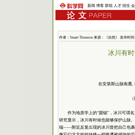
新闻
博客
群组
人才
招生
会
作者：Stuart Thomson 来源：《自然》 发布时间：201
冰川有时
在安第斯山脉南麓,
（
作为地质学上的“圆锯”，冰川可谓
研究显示，冰川有时候也能够保护山脉。
端——附近反复出现的冰川曾把自己包裹
像它们北方的姐妹峰一样惨遭被侵蚀的厄