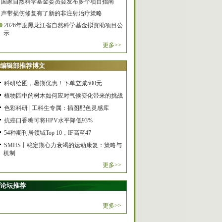
国家自然科学基金委员会发布多个项目指南
声带损伤修复有了新的非注射治疗策略
0
2026年度黑龙江省自然科学基金拟资助项目公
示
更多>>
编辑部推荐博文
科研绘图，暑期优惠！下单立减500元
植物园中的树木如何应对气候变化带来的挑战
色彩科研 | 工科生专属：插图配色灵感库
抗癌口香糖可将HPV水平降低93%
54种期刊居领域Top 10，IF高至47
SMHS丨稳定期心力衰竭的运动康复：策略与
机制
更多>>
论坛推荐
更多>>