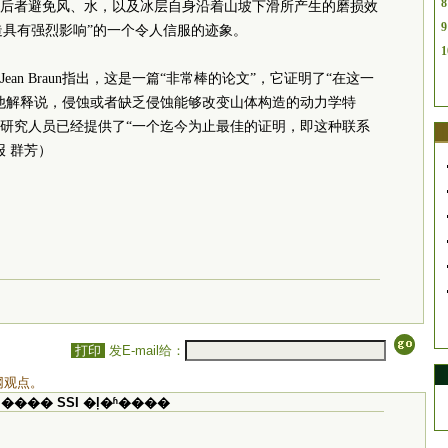
8
后者避免风、水，以及冰层自身沿着山坡下滑所产生的磨损效
9
构造具有强烈影响”的一个令人信服的迹象。
1
an Braun指出，这是一篇“非常棒的论文”，它证明了“在这一
他解释说，侵蚀或者缺乏侵蚀能够改变山体构造的动力学特
研究人员已经提供了“一个迄今为止最佳的证明，即这种联系
 群芳）
打印
发E-mail给：
网观点。
���� SSI �ļ�ʱ����