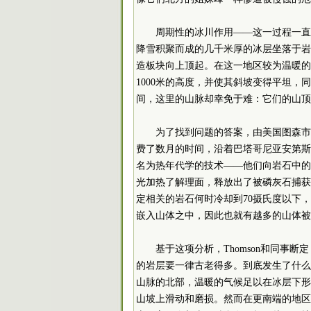
周期性的冰川作用——这一过程一直
降雪积聚而成的几千米厚的冰层坐落于岩
造板块向上顶起。在这一地区较为温暖的区
1000米的高度，并使其斜坡变得平坦，
间，这里的山脉却幸免于难：它们的山顶
为了找到问题的答案，由美国图森市亚利
费了数月的时间，沿着巴塔哥尼亚安第斯
名为热年代学的技术——他们向岩石中的
光加热了解理面，释放出了被磷灰石捕获
定相关的岩石何时冷却到70摄氏度以下
嵌入山体之中，因此也就有越多的山体被
基于这项分析，Thomson和同事
的岩层要一律古老得多。到底发生了什么
山脉的北部，温暖的气候足以在冰层下形
山坡上滑动和磨损。然而在更南端的地区