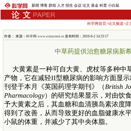
新闻
博客
群组
人才
招生
会议
论文
基金
科普
小白鼠
科学网首页
>
论文频道
>正
作者： 来源：
科学网 www.sciencenet.cn
发布时间：2010-9-2 14:33:17
中草药提供治愈糖尿病新
大黄素是一种可自大黄、虎杖等多种中
产物，它在减轻II型糖尿病的影响方面显
刊登于本月《英国药理学期刊》（
British J
Pharmacology
）的研究结果显示，对由饮
予大黄素之后，其血糖和血清胰岛素浓度
得到了改善，从而导致更好的血脂健康水
小鼠的体重，并减少了其中央体脂。