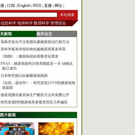
注册
|
订阅
|
English
|
RSS
|
直播
|
网址
|
手机版
信息科学
地球科学
数理科学
管理综合
关新闻
相关论文
瑞典开发出不注射胰岛素糖尿病治疗新方法
美科学家发布报告称妊娠糖尿病复发率高
《细胞》：糖尿病或由骨骼变化诱发
PNAS：糖尿病新药注射周期延至一月 动物试
验已成功
日本研究揭示妊娠糖尿病病因
《自然—遗传学》：研究发现12个II型糖尿病致
病基因
德发现胰岛素前体生产翻倍方法并免费公开
研究发现Ⅱ型糖尿病患者罹患癌症几率偏高
图片新闻