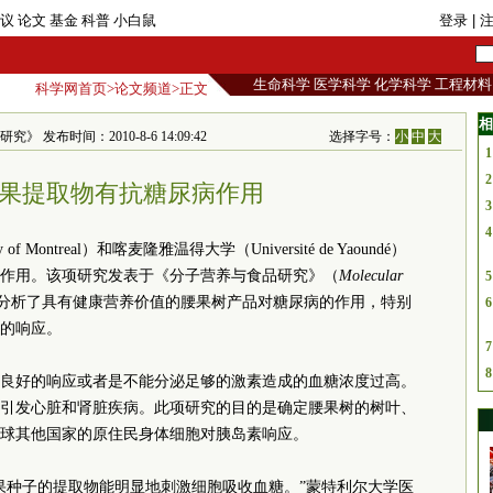
议
论文
基金
科普
小白鼠
登录
| 
生命科学
医学科学
化学科学
工程材料
科学网首页
>
论文频道
>正文
相
究》 发布时间：2010-8-6 14:09:42
选择字号：
小
中
大
1
2
果提取物有抗糖尿病作用
3
4
 Montreal）和喀麦隆雅温得大学（Université de Yaoundé）
作用。该项研究发表于《分子营养与食品研究》（
Molecular
5
分析了具有健康营养价值的腰果树产品对糖尿病的作用，特别
6
的响应。
7
8
良好的响应或者是不能分泌足够的激素造成的血糖浓度过高。
它会引发心脏和肾脏疾病。此项研究的目的是确定腰果树的树叶、
球其他国家的原住民身体细胞对胰岛素响应。
果种子的提取物能明显地刺激细胞吸收血糖。”蒙特利尔大学医