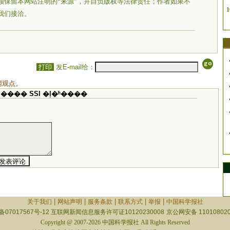
须保留本网站注明的“来源”，并自负版权等法律责任；作者如果不
1
我们接洽。
打印
发E-mail给：
网观点。
���� SSI �ļ�ʱ����
|
|
|
|
|
关于我们
网站声明
服务条款
联系方式
举报
中国科学报社
备07017567号-12
互联网新闻信息服务许可证10120230008
京公网安备 110108020
Copyright @ 2007-2026 中国科学报社 All Rights Reserved