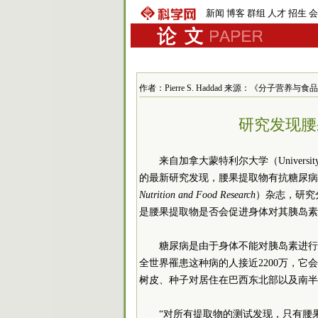
新闻
博客
群组
人才
招生
会
作者：Pierre S. Haddad 来源：《分子营养与食品研
研究发现腰
来自加拿大蒙特利尔大学（University of
的最新研究发现，腰果提取物有抗糖尿病
Nutrition and Food Research
）杂志，研究
是腰果提取物是否会促进身体对其胰岛素
糖尿病是由于身体不能对胰岛素进行
全世界罹患这种病的人接近2200万，
树皮、种子对居住在巴西东北部以及南半
“对所有提取物的测试发现，只有腰