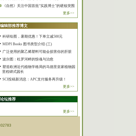
0
《自然》关注中国首批“实践博士”的硬核突围
更多>>
编辑部推荐博文
科研绘图，暑期优惠！下单立减500元
MDPI Books 图书类型介绍 (三)
广泛使用的聚乙烯塑料可能会损害你的肝脏
波尔图：杜罗河畔的惊魂与治愈
塑造欧洲近代植物学格局的马德里皇家植物园
里程碑式园长
SCI投稿新消息：APC支付服务再升级！
更多>>
论坛推荐
更多>>
32783