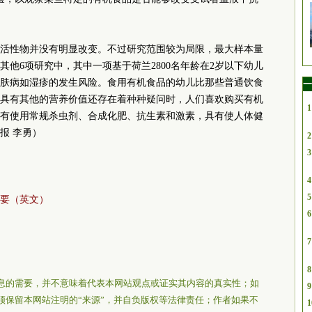
活性物并没有明显改变。不过研究范围较为局限，最大样本量
其他6项研究中，其中一项基于荷兰2800名年龄在2岁以下幼儿
肤病如湿疹的发生风险。食用有机食品的幼儿比那些普通饮食
一
具有其他的营养价值还存在着种种疑问时，人们喜欢购买有机
1
有使用常规杀虫剂、合成化肥、抗生素和激素，具有使人体健
报 李勇）
2
3
4
5
要（英文）
6
7
8
息的需要，并不意味着代表本网站观点或证实其内容的真实性；如
9
须保留本网站注明的“来源”，并自负版权等法律责任；作者如果不
1