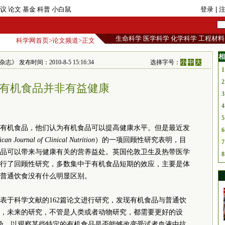
议
论文
基金
科普
小白鼠
登录
| 
生命科学
医学科学
化学科学
工程材料
科学网首页
>
论文频道
>正文
相
》 发布时间：2010-8-5 15:16:34
选择字号：
小
中
大
1
2
有机食品并非有益健康
3
4
5
有机食品，他们认为有机食品可以提高健康水平。但是最近发
6
can Journal of Clinical Nutrition
）的一项回顾性研究表明，目
7
品可以带来与健康有关的营养益处。英国伦敦卫生及热带医学
8
行了回顾性研究，多数集中于有机食品短期的效应，主要是体
普通饮食没有什么明显区别。
发表于科学文献的162篇论文进行研究，发现有机食品与普通饮
，未来的研究，不管是人类或者动物研究，都需要更好的设
试验，以观察某些特定的有机食品是否能够改变受试者血液中抗