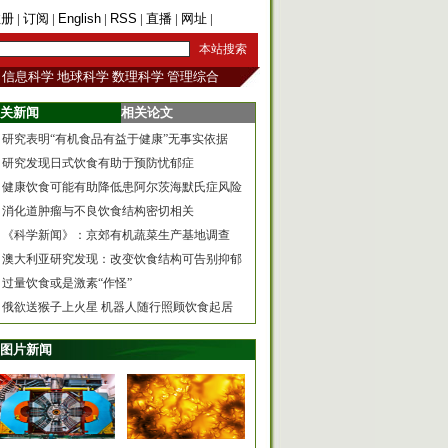
注册
|
订阅
|
English
|
RSS
|
直播
|
网址
|
手机版
信息科学
地球科学
数理科学
管理综合
关新闻
相关论文
研究表明“有机食品有益于健康”无事实依据
研究发现日式饮食有助于预防忧郁症
健康饮食可能有助降低患阿尔茨海默氏症风险
消化道肿瘤与不良饮食结构密切相关
《科学新闻》：京郊有机蔬菜生产基地调查
澳大利亚研究发现：改变饮食结构可告别抑郁
过量饮食或是激素“作怪”
俄欲送猴子上火星 机器人随行照顾饮食起居
图片新闻