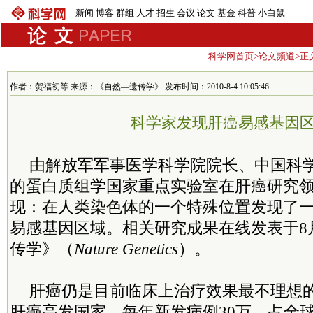
新闻
博客
群组
人才
招生
会议
论文
基金
科普
小白鼠
科学网首页
>
论文频道
>正
作者：贺福初等 来源：《自然—遗传学》 发布时间：2010-8-4 10:05:46
科学家发现肝癌易感基因
由解放军军事医学科学院院长、中国科
的蛋白质组学国家重点实验室在肝癌研究
现：在人类染色体的一个特殊位置发现了
易感基因区域。相关研究成果在线发表于8
传学》（
Nature Genetics
）。
肝癌仍是目前临床上治疗效果最不理想
肝癌高发国家，每年新发病例30万，占全