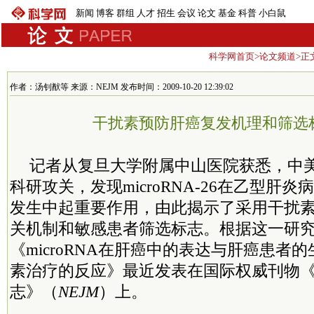
新闻
博客
群组
人才
招生
会议
论文
基金
科普
小白鼠
科学网首页
>
论文频道
>正
作者：汤钊猷等 来源：NEJM 发布时间：2009-10-20 12:39:02
干扰素预防肝癌复发机理和筛选
记者从复旦大学附属中山医院获悉，中
科研攻关，发现microRNA-26在乙型肝
发生中起重要作用，由此揭示了采用干扰
关机制和敏感患者筛选标志。根据这一研
《microRNA在肝癌中的表达与肝癌患者
素治疗的反应》最近发表在国际权威刊物
志》（
NEJM
）上。