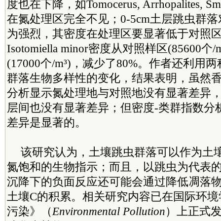
度也在下降，如Tomocerus, Arrhopalites, Smi
在氮处理区完全不见；0-5cm土层跳虫群
为强烈，其密度在处理区要显著低于对照
Isotomiella minor密度从对照样区(85600
(17000个/m³)，减少了80%。作者还利
群落生物多样性的变化，结果表明，虽然
分析显示氮处理地与对照地没有显著差异，0-5
层间也没有显著差异；但密度-类群指数分
差异是显著的。
该研究认为，土壤跳虫群落可以作为土
氮饱和的生物指示；而且，以跳虫为代表
沉降下的负面反应还可能会通过降低凋落
土壤C的积累。相关研究内容已在国际环境
污染》（
Environmental Pollution
）上正式