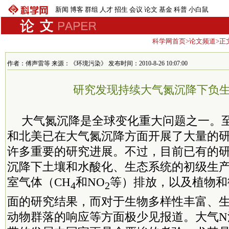
新闻
博客
群组
人才
招生
会议
论文
基金
科普
小白鼠
科学网首页
>
论文频道
>正
作者：傅声雷等 来源：《环境污染》 发布时间：2010-8-26 10:07:00
研究发现持续大气氮沉降下负
大气氮沉降是全球变化重大问题之一。
和北美已在大气氮沉降方面开展了大量的
许多重要的研究进展。不过，目前已有的研
沉降下土壤和水酸化、生态系统的初级生
室气体（CH
和NO
等）排放，以及植物和
4
2
面的研究结果，而对于生物多样性丰富、
动物群落的响应等方面极少见报道。大气N