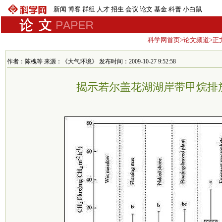
新闻
博客
群组
人才
招生
会议
论文
基金
科普
小白鼠
科学网首页
>
论文频道
>正
作者：陈槐等 来源：《大气环境》 发布时间：2009-10-27 9:52:58
揭示若尔盖花湖湖岸带甲烷排