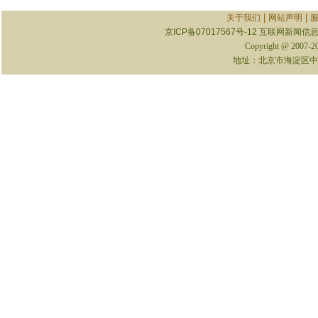
|
|
关于我们
网站声明
京ICP备07017567号-12
互联网新闻信息服
Copyright @ 2007-
地址：北京市海淀区中关村