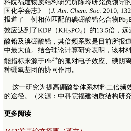
科院福建物质结构研究所陈玲研究员领导
国化学会志》（
J. Am. Chem. Soc.
2010, 13
报道了一例相位匹配的碘硼酸铅化合物Pb
2
效应达到了KDP（KH
PO
）的13.5倍，
2
4
酸铅及溴硼酸铅，其倍频系数是目前所报
中最大值。结合理论计算研究表明，该材
2+
能指标来源于Pb
的孤对电子效应、碘阴
种硼氧基团的协同作用。
这一研究为提高硼酸盐体系材料二倍频
的途径。（来源：中科院福建物质结构研
更多阅读
JACS
发表论文摘要（英文）