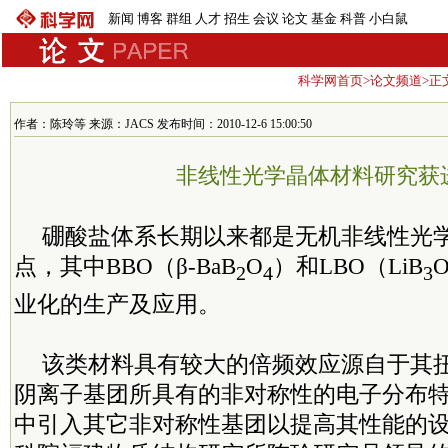
新闻
博客
群组
人才
招生
会议
论文
基金
科普
小白鼠
科学网首页
>
论文频道
>正
作者：陈玲等 来源：JACS 发布时间：2010-12-6 15:00:50
非线性光学晶体材料研究获
硼酸盐体系长期以来都是无机非线性光
点，其中BBO（β-BaB
O
）和LBO（LiB
2
4
3
业化的生产及应用。
该类材料具有较大的倍频效应源自于其
阴离子基团所具有的非对称性的电子分布
中引入其它非对称性基团以提高其性能的