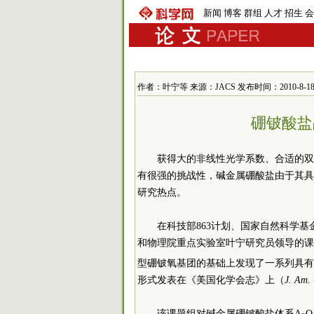
新闻
博客
群组
人才
招生
会
作者：叶宁等 来源：JACS 发布时间：2010-8-18 9
硼铍酸盐
获得大的非线性光学系数、合适的双
有很强的挑战性，碱金属硼酸盐由于其具
研究热点。
在科技部863计划、国家自然科学
和物理院重点实验室叶宁研究员领导的课
型硼铍氧基团的基础上发现了一系列具有
形式发表在《美国化学会志》上（
J. Am.
该课题组对碱金属硼铍酸盐体系A
O