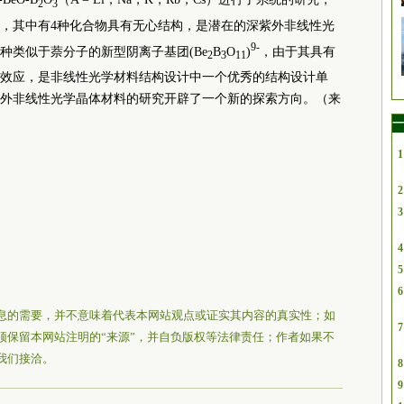
2
3
物，其中有4种化合物具有无心结构，是潜在的深紫外非线性光
9-
种类似于萘分子的新型阴离子基团(Be
B
O
)
，由于其具有
2
3
11
效应，是非线性光学材料结构设计中一个优秀的结构设计单
外非线性光学晶体材料的研究开辟了一个新的探索方向。（来
一
1
2
3
4
5
6
息的需要，并不意味着代表本网站观点或证实其内容的真实性；如
7
须保留本网站注明的“来源”，并自负版权等法律责任；作者如果不
我们接洽。
8
9