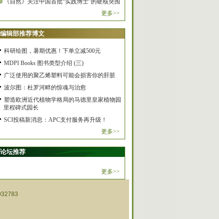
0
《自然》关注中国首批“实践博士”的硬核突围
更多>>
编辑部推荐博文
科研绘图，暑期优惠！下单立减500元
MDPI Books 图书类型介绍 (三)
广泛使用的聚乙烯塑料可能会损害你的肝脏
波尔图：杜罗河畔的惊魂与治愈
塑造欧洲近代植物学格局的马德里皇家植物园
里程碑式园长
SCI投稿新消息：APC支付服务再升级！
更多>>
论坛推荐
更多>>
32783