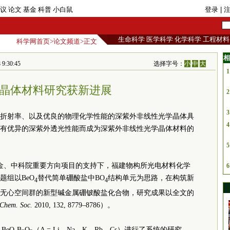
议
论文
基金
科普
小白鼠
登录
| 
生命科学
医学科学
化学科学
工程材料
科学网首页
>
论文频道
>正文
相
:30:45
选择字号：
小
中
大
1
晶体材料研究获新进展
2
3
折射率、以及优良的物理化学性能的深紫外非线性光学晶体具
4
有优异的深紫外透光性能而成为深紫外非线性光学晶体材料的
5
基金、中科院重要方向项目的支持下，福建物构所光电材料化学
6
题组以BeO
替代简单硼酸盐中BO
结构单元为思路，在构筑新
4
4
无心空间群的新型碱金属硼铍酸盐化合物，研究成果以全文的
 Chem. Soc.
2010, 132, 8779–8786）。
-BeO-B
O
（A = Li，Na，K，Rb，Cs）进行了系统的研究，