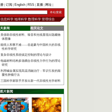
注册
|
订阅
|
English
|
RSS
|
直播
|
网址
|
手机版
信息科学
地球科学
数理科学
管理综合
关新闻
相关论文
美借助非线性材料、噪音和光线显现出隐藏物
体图像
能得人和事不难——谷超豪与中国科大的非线
性科学研究
复杂非线性系统镇定控制的理论与设计
电磁材料结构多场耦合非线性力学行为的理论
研究
利用碱金属实现高温消融治疗：常识引发的颠
覆性肿瘤疗法
三国科学家联手开发出新一代非线性光学材料
图片新闻