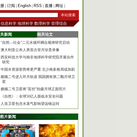
注册
|
订阅
|
English
|
RSS
|
直播
|
网址
|
手机版
信息科学
地球科学
数理科学
管理综合
关新闻
相关论文
“自然—社会”二元水循环耦合规律研究启动
澳大利亚公布人类首次登月珍贵录像
西安科技大学与南非地球科学研究院开展合作
研究
中国水资源形势将更严重 北少南多格局或加剧
嫦娥二号进入环月轨道 我国拥有第二颗月球卫
星
嫦娥二号卫星将“盲控”拍摄月球正面照片
《自然》：全球50亿人面临水安全问题
人造卫星包含水蒸气影响望远镜运转
图片新闻