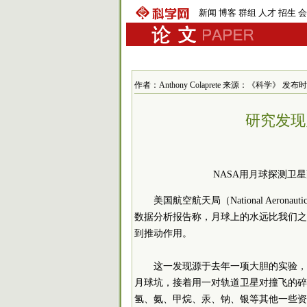
新闻
博客
群组
人才
招生
会
作者：Anthony Colaprete 来源：《科学》 发布时间：2
研究发现
NASA用月球探测卫
美国航空航天局（National Aeronauti
数据分析报告称，月球上的水远比我们之
到推动作用。
这一发现源于去年一项大胆的实验，N
月球坑，接着用一对轨道卫星对撞飞的碎
氢、氨、甲烷、汞、钠、银等其他一些资