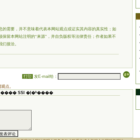
息的需要，并不意味着代表本网站观点或证实其内容的真实性；如
须保留本网站注明的“来源”，并自负版权等法律责任；作者如果不
我们接洽。
打印
发E-mail给：
网观点。
���� SSI �ļ�ʱ����