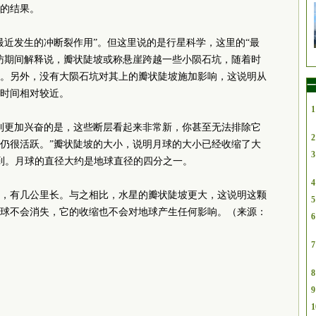
的结果。
最近发生的冲断裂作用”。但这里说的是行星科学，这里的“最
采访期间解释说，瓣状陡坡或称悬崖跨越一些小陨石坑，随着时
。另外，没有大陨石坑对其上的瓣状陡坡施加影响，这说明从
一
时间相对较近。
1
到更加兴奋的是，这些断层看起来非常新，你甚至无法排除它
2
仍很活跃。”瓣状陡坡的大小，说明月球的大小已经收缩了大
3
意到。月球的直径大约是地球直径的四分之一。
4
米，有几公里长。与之相比，水星的瓣状陡坡更大，这说明这颗
5
球不会消失，它的收缩也不会对地球产生任何影响。（来源：
6
7
8
9
1