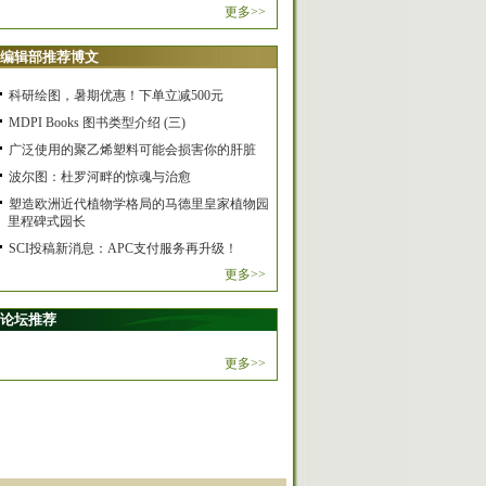
更多>>
编辑部推荐博文
科研绘图，暑期优惠！下单立减500元
MDPI Books 图书类型介绍 (三)
广泛使用的聚乙烯塑料可能会损害你的肝脏
波尔图：杜罗河畔的惊魂与治愈
塑造欧洲近代植物学格局的马德里皇家植物园
里程碑式园长
SCI投稿新消息：APC支付服务再升级！
更多>>
论坛推荐
更多>>