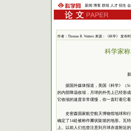
新闻
博客
群组
人才
招生
会
作者：Thomas R. Watters 来源：《科学》 发布时间：2
科学家称
据国外媒体报道，美国《科学》（
Sc
的内部降温收缩，月球的外壳上已经形成
它收缩的速度非常缓慢，你一直盯着它看
史密森国家航空航天博物馆地球和行
确定了14处被称作瓣状陡坡的地形。瓦特
上。以前人们也曾注意到月球赤道附近的