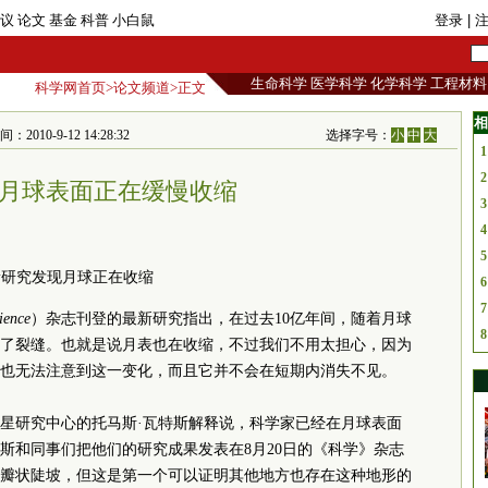
议
论文
基金
科普
小白鼠
登录
| 
生命科学
医学科学
化学科学
工程材料
科学网首页
>
论文频道
>正文
相
010-9-12 14:28:32
选择字号：
小
中
大
1
2
月球表面正在缓慢收缩
3
4
5
新研究发现月球正在收缩
6
7
ience
）杂志刊登的最新研究指出，在过去10亿年间，随着月球
8
了裂缝。也就是说月表也在收缩，不过我们不用太担心，因为
也无法注意到这一变化，而且它并不会在短期内消失不见。
星研究中心的托马斯·瓦特斯解释说，科学家已经在月球表面
斯和同事们把他们的研究成果发表在8月20日的《科学》杂志
瓣状陡坡，但这是第一个可以证明其他地方也存在这种地形的