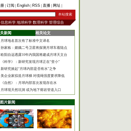
注册
|
订阅
|
English
|
RSS
|
直播
|
网址
|
手机版
信息科学
地球科学
数理科学
管理综合
关新闻
相关论文
月球地名首次有了标准中文译名
孙家栋：嫦娥二号卫星将探测月球车着陆点
欧阳自远透露10年内我国将建成月球天文台
《科学》：新研究发现月球正在“变小”
新研究掀起“月球内部是否有水”之争
美企业家拟造月球梯 对缆绳强度要求降低
《自然》：月球内部首次发现存在水
月球现天然坑洞 或为地下熔岩管道入口
图片新闻