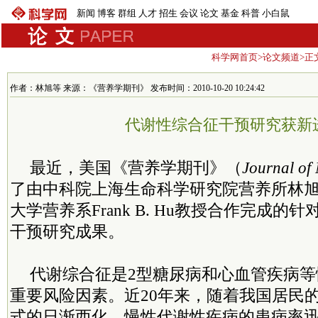
新闻
博客
群组
人才
招生
会议
论文
基金
科普
小白鼠
科学网首页
>
论文频道
>正
作者：林旭等 来源：《营养学期刊》 发布时间：2010-10-20 10:24:42
代谢性综合征干预研究获新
最近，美国《营养学期刊》（
Journal of 
了由中科院上海生命科学研究院营养所林
大学营养系Frank B. Hu教授合作完成
干预研究成果。
代谢综合征是2型糖尿病和心血管疾病
重要风险因素。近20年来，随着我国居民
式的日渐西化，慢性代谢性疾病的患病率