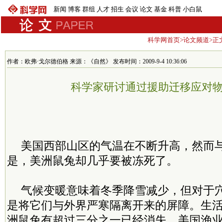
新闻
博客
群组
人才
招生
会议
论文
基金
科普
小白鼠
科学网首页
>
论文频道
>正
作者：欧弗·戈尔德伯格 来源：《自然》 发布时间：2009-9-4 10:36:06
科学家研讨通过援助迁移应对
美国西部山区的气温在不断升高，然而
是，美洲鼠兔却几乎要被冻死了。
气候变暖意味着冬季降雪减少，但对于
是将它们与外界严寒隔离开来的屏障。生
洲鼠兔有超过三分之一已经消失，美国渔