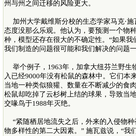
州与州之间迁移的风险更大。
加州大学戴维斯分校的生态学家马克·施
态度没那么乐观。他认为，要预测一个物
种，模型还存在很大的不确定性。“如果我
我们制造的问题很可能和我们解决的问题一
举个例子，1963年，加拿大纽芬兰野
入已经9000年没有松鼠的森林中。它们本
当地一种类似狼獾、数量在不断减少的食
松鼠却吃掉了云杉树上结的球果，导致当
交喙鸟于1988年灭绝。
“紧随栖居地流失之后，外来的入侵物种
物多样性的第二大因素。” 施瓦兹说，“我