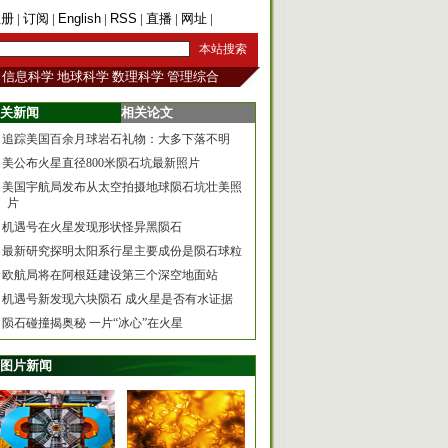
注册
|
订阅
|
English
|
RSS
|
直播
|
网址
|
手机版
信息科学
地球科学
数理科学
管理综合
关新闻
相关论文
追踪美国百余月球岩石礼物：大多下落不明
美公布火星直径800米陨石坑最新照片
美国宇航局发布从太空拍摄地球陨石坑壮美照
片
机遇号在火星发现形状怪异黑陨石
最新研究探明太阳系行星主要成份是陨石球粒
欧航局将在阿根廷建设第三个深空地面站
机遇号新发现六块陨石 成火星是否有水证据
陨石碰撞揭奥秘 一片“冰心”在火星
图片新闻