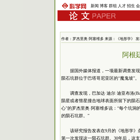
新闻
博客
群组
人才
招生
会
作者：罗杰里奥·阿塞维多 来源：《地形学》 发布时间：2
阿根
据国外媒体报道，一项最新调查发现
陨石坑群位于巴塔哥尼亚区的“魔鬼坡”。
调查发现，巴加达·迪尔·迪亚布洛(Baja
陨星或者彗星撞击地球表面所留下的陨石坑
心”的罗杰里奥·阿塞维多说：“每个坑洞的
的陨石坑群。”
该研究报告发表在9月的《地形学》
第一次发现这一陨石坑群。30年后，这