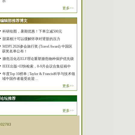
示
更多>>
编辑部推荐博文
科研绘图，暑期优惠！下单立减500元
甜菜根汁可以缓解怀孕对肾脏的压力
MDPI 2026参会旅行奖 (Travel Award) 中国区
获奖名单公布！
濒危活化石ELF理论重塑濒危物种保护优先级
IEEE出版+EI快检索，8-9月会议合集征稿中
年度Top 10榜单 | Taylor & Francis科学与技术领
域中国作者最受欢迎 ...
更多>>
论坛推荐
更多>>
32783