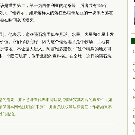
该是世界第二，第一为西伯利亚的老爷岭，后者共有159个
较小。”他表示，如果这样大的落在巴塔哥尼亚的一块陨石落在
会在瞬间灰飞烟灭。
到。他表示，这些陨石坑类似在月球、水星、火星和金星上发
一
价值。它们保存完好，因为这个偏远地区是个牧场，土地贫
护该地，不让游人进入。阿塞维多建议：“这个特殊的地方可
1
外一个陨石坑群，位于北部的查科省。在全球，这样的陨石坑
2
3
4
5
6
息的需要，并不意味着代表本网站观点或证实其内容的真实性；如
须保留本网站注明的“来源”，并自负版权等法律责任；作者如果不
7
我们接洽。
8
9
1