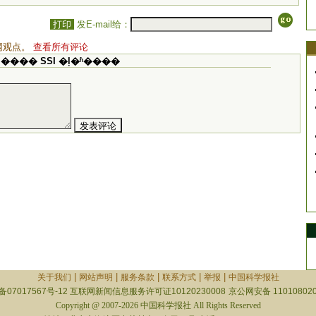
打印
发E-mail给：
网观点。
查看所有评论
���� SSI �ļ�ʱ����
|
|
|
|
|
关于我们
网站声明
服务条款
联系方式
举报
中国科学报社
备07017567号-12
互联网新闻信息服务许可证10120230008
京公网安备 110108020
Copyright @ 2007-2026 中国科学报社 All Rights Reserved