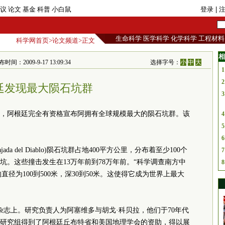
议
论文
基金
科普
小白鼠
登录
| 
生命科学
医学科学
化学科学
工程材料
科学网首页
>
论文频道
>正文
相
009-9-17 13:09:34
选择字号：
小
中
大
1
2
廷发现最大陨石坑群
3
，阿根廷完全有资格宣布阿拥有全球规模最大的陨石坑群。该
4
5
6
da del Diablo)陨石坑群占地400平方公里，分布着至少100个
7
。这些撞击发生在13万年前到78万年前。“科学调查南方中
8
直径为100到500米，深30到50米。这使得它成为世界上最大
杂志上。研究负责人为阿塞维多与胡戈·科贝拉，他们于70年代
支研究组得到了阿根廷丘布特省和美国地理学会的资助，得以展