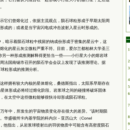
。
示它们曾熔化过，依据主流观点，陨石球粒形成于早期太阳周
形成的；或者是当宇宙闪电或冲击波射入星云时形成的。
一
析中，暗示着陨石球粒中残留的钠成份形成于密集的星云中，这
熔化的星云灰尘微粒严重不符。目前，爱尔兰都柏林大学圣三
1
rs）称另一种形成推测解释得更恰当一些——小行星大小的熔岩球
2
周法国南锡市召开的陨石学会会议上发现了该推测理论。据
3
石球粒形成的推测分析。
4
这样拥有较大内核的星体熔化，桑德斯指出，太阳系早期存在
5
的星体形成必将经过熔化阶段。岩浆球之间的碰撞将破坏固体
6
，在太空中这些微粒能够很快冷却形成陨石球粒。
7
00万年中，所发生的宇宙物质变化存在很大的差异。”该时期陨
8
华盛顿州卡内基学院的科内尔－亚历山大（Conel
9
究负责人，他指出，从岩浆球喷射出的羽状物质中可能含有高密度陨石