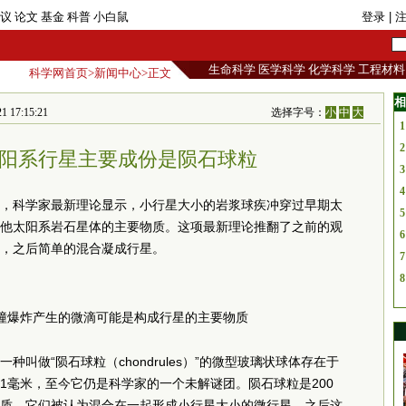
议
论文
基金
科普
小白鼠
登录
| 
生命科学
医学科学
化学科学
工程材料
科学网首页
>
新闻中心
>正文
相
7:15:21
选择字号：
小
中
大
1
2
阳系行星主要成份是陨石球粒
3
4
，科学家最新理论显示，小行星大小的岩浆球疾冲穿过早期太
5
他太阳系岩石星体的主要物质。这项最新理论推翻了之前的观
6
，之后简单的混合凝成行星。
7
8
撞爆炸产生的微滴可能是构成行星的主要物质
叫做“陨石球粒（chondrules）”的微型玻璃状球体存在于
1毫米，至今它仍是科学家的一个未解谜团。陨石球粒是200
质，它们被认为混合在一起形成小行星大小的微行星，之后这