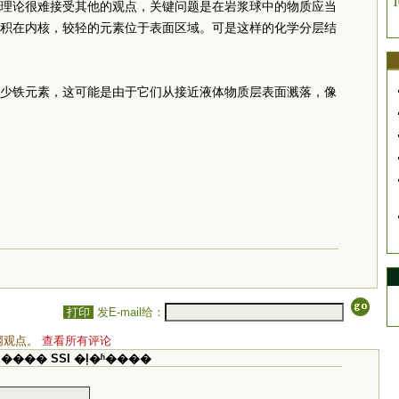
1
理论很难接受其他的观点，关键问题是在岩浆球中的物质应当
积在内核，较轻的元素位于表面区域。可是这样的化学分层结
少铁元素，这可能是由于它们从接近液体物质层表面溅落，像
打印
发E-mail给：
网观点。
查看所有评论
���� SSI �ļ�ʱ����