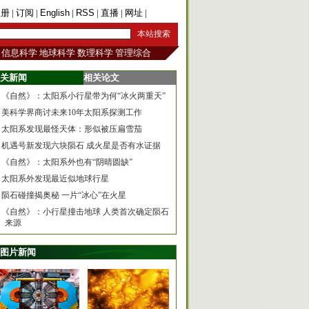
注册
|
订阅
|
English
|
RSS
|
直播
|
网址
|
手机版
信息科学
地球科学
数理科学
管理综合
关新闻
相关论文
《自然》：太阳系小行星带为何“冰火两重天”
美科学界商讨未来10年太阳系探测工作
太阳系发现最怪天体：形似被压扁雪茄
机遇号新发现六块陨石 成火星是否有水证据
《自然》：太阳系外也有“阴晴圆缺”
太阳系外发现最近似地球行星
陨石碰撞揭奥秘 一片“冰心”在火星
《自然》：小行星撞击地球 人类首次确定陨石
来源
图片新闻