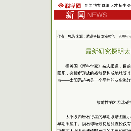
新闻
博客
群组
人才
招生
会
作者：悠悠 来源：腾讯科技 发布时间：2009-7-21 1
最新研究探明太
据英国《新科学家》杂志报道，目前
阳系，碰撞所形成的残骸是构成地球等其
点——太阳系起初是一个平静的灰尘海洋
放射性的岩浆球碰
太阳系内岩石行星的早期系谱图显示一种
早期陨星中。陨石球粒最初起源直径仅有
万年前太阳系形成的陨石中的主要构成物