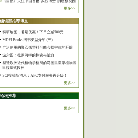
0
《自然》关注中国首批“实践博士”的硬核突围
更多>>
编辑部推荐博文
科研绘图，暑期优惠！下单立减500元
MDPI Books 图书类型介绍 (三)
广泛使用的聚乙烯塑料可能会损害你的肝脏
波尔图：杜罗河畔的惊魂与治愈
塑造欧洲近代植物学格局的马德里皇家植物园
里程碑式园长
SCI投稿新消息：APC支付服务再升级！
更多>>
论坛推荐
更多>>