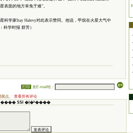
1
星表面的地方幸免于难”。
学家Itay Halevy对此表示赞同。他说，甲烷在火星大气中
：科学时报 群芳）
打印
发E-mail给：
网观点。
查看所有评论
���� SSI �ļ�ʱ����