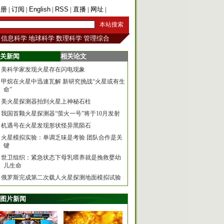
注册
|
订阅
|
English
|
RSS
|
直播
|
网址
|
手机版
信息科学
地球科学
数理科学
管理综合
关新闻
相关论文
美科学家发现火星存在闪电现象
甲烷在火星中迅速瓦解 新研究挑战“火星或有生
命”
美火星探测器拍到火星上神秘石柱
我国首颗火星探测器“萤火一号”将于10月发射
机遇号在火星发现形状怪异黑陨石
火星模拟实验：单调乏味是考验 团队合作是关
键
世卫组织：紧急状态下母乳喂养就是挽救婴幼
儿生命
俄罗斯完成第二次载人火星探测地面模拟试验
图片新闻