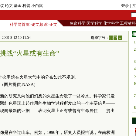
议
论文
基金
科普
小白鼠
登录
| 
生命科学
医学科学
化学科学
工程材料
科学网首页
>
论文频道
>正文
相
9-8-12 10:11:54
选择字号：
小
中
大
1
2
挑战“火星或有生命”
3
4
5
什么甲烷在火星大气中的分布如此不规则。
6
（图片提供:NASA）
7
新的研究又向他们幻想的火星生命泼了一盆冷水。科学家们发
颗红色星球上起作用的生物学过程所发出的一个主要信号——
8
现向最新的证据——表明火星上正有或曾有生命居住——提出
像是在坐过山车。例如，1996年，研究人员报告说，在南极洲