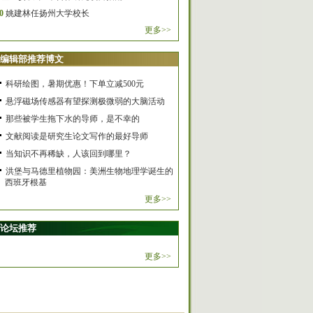
0
姚建林任扬州大学校长
更多>>
编辑部推荐博文
科研绘图，暑期优惠！下单立减500元
悬浮磁场传感器有望探测极微弱的大脑活动
那些被学生拖下水的导师，是不幸的
文献阅读是研究生论文写作的最好导师
当知识不再稀缺，人该回到哪里？
洪堡与马德里植物园：美洲生物地理学诞生的
西班牙根基
更多>>
论坛推荐
更多>>