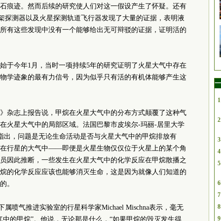
石痕迹。然而后续的研究使人们对这一假设产生了怀疑。还有
两架探测器以及火星探测轨道飞行器发现了大量的证据，表明液
所有这些发现中没有一个能够给出无可辩驳的证据，证明活的
始于今年1月，当时一项持续5年的研究证明了火星大气中存在
物学迹象的最有力信号，因为似乎只有活的有机体能够产生这
一
1
然》杂志上报告说，甲烷在火星大气中的分布方式颠覆了这种气
2
在火星大气中的局部区域。法国巴黎市皮埃尔-玛丽-居里大学
ois Forget指出，问题是无论生命活动是否与火星大气中的甲烷排放有
3
在行星的大气中——即便是火星生物仅仅位于火星上的某个角
4
员因此推断，一些发生在火星大气中的化学反应在甲烷散播之
5
烷的化学反应应该也能够消灭生命，这是因为就像人们知道的
6
的。
7
8
喷气推进实验室的行星科学家Michael Mischna表示，毫无
9
气中的甲烷”。他说，无论那是什么，“如果甲烷的毁灭发生得