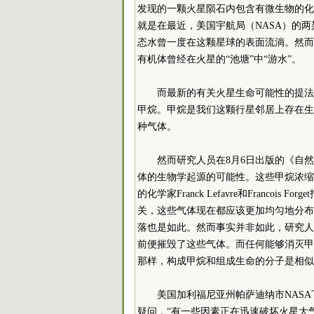
发现的一颗火星陨石内包含有微生物的化
就是在最近，美国宇航局（NASA）的
态水曾一度在这颗星球的表面流淌。然而
有机体曾经在火星的“池塘”中“游水”。
而最新的有关火星生命可能性的提法
甲烷。甲烷是我们这颗行星邻居上存在生
种气体。
然而研究人员在8月6日出版的《自
体的生物学起源的可能性。这些甲烷浓缩
的化学家Franck Lefavre和Franc
关，这些气体现在都应该更加均匀地分布
落也是如此。然而事实并非如此，研究人
前便摧毁了这些气体。而任何能够消灭甲
那样，构成甲烷和组成生命的分子是相似
美国加利福尼亚州帕萨迪纳市NASA下属
疑问，“有一些因素正在迅速破坏火星大