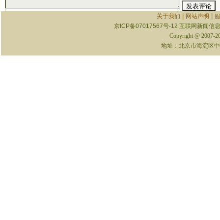
|
|
关于我们
网站声明
京ICP备07017567号-12
互联网新闻信息服
Copyright @ 2007-
地址：北京市海淀区中关村