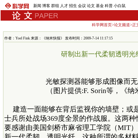
新闻
博客
群组
人才
招生
会议
论文
基金
科普
小白鼠
科学网首页
>
论文频道
>正
作者：Yoel Fink 来源：《纳米快报》 发布时间：2009-7-14 11:17:15
研制出新一代柔韧透明光
光敏探测器能够形成图像而无
（图片提供:F. Sorin等，《
建造一面能够在背后监视你的墙壁；或
士兵所处战场369度全景的作战服。这两
要感谢由美国剑桥市麻省理工学院（MIT
新一代柔韧、透明光纤。这种所谓的多材