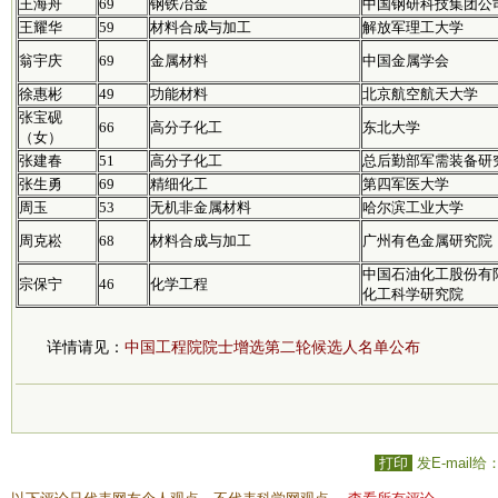
王海舟
69
钢铁冶金
中国钢研科技集团公
王耀华
59
材料合成与加工
解放军理工大学
翁宇庆
69
金属材料
中国金属学会
徐惠彬
49
功能材料
北京航空航天大学
张宝砚
66
高分子化工
东北大学
（女）
张建春
51
高分子化工
总后勤部军需装备研
张生勇
69
精细化工
第四军医大学
周玉
53
无机非金属材料
哈尔滨工业大学
周克崧
68
材料合成与加工
广州有色金属研究院
中国石油化工股份有
宗保宁
46
化学工程
化工科学研究院
详情请见：
中国工程院院士增选第二轮候选人名单公布
打印
发E-mail给