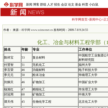
新闻
博客
群组
人才
招生
会议
论文
基金
科普
小白鼠
科学网首页
>
新闻中心
>正
作者： 来源：
科学网 www.sciencenet.cn
发布时间：2009-7-8 9:24:55
化工、冶金与材料工程学部（1
姓名
年龄
专业
工作单位
中国航空工业集团公
陈祥宝
53
复合材料
材料研究院
付贤智
51
无机化工
福州大学
李言荣
46
功能材料
电子科技大学
李元元
50
粉末冶金
华南理工大学
刘炯天
46
矿物加工
中国矿业大学
钱旭红
47
精细化工
华东理工大学
邱冠周
60
矿物加工
中南大学
谭天伟
45
生物化学工程
北京化工大学