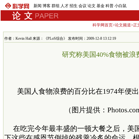
新闻
博客
群组
人才
招生
会议
论文
基金
科普
小白鼠
科学网首页
>
论文频道
>正
作者：Kevin Hall 来源：《PLoS综合》 发布时间：2009-12-8 13:12:19
研究称美国40%食物被浪
美国人食物浪费的百分比在1974年便
（图片提供：Photos.co
在吃完今年最丰盛的一顿大餐之后，美
下这些在感恩节倒掉的残羹冷炙的命运。