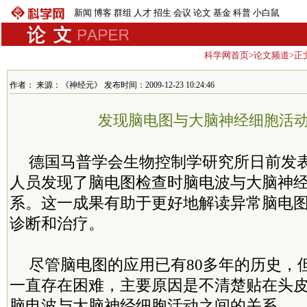
新闻
博客
群组
人才
招生
会议
论文
基金
科普
小白鼠
科学网首页
>
论文频道
>正
作者： 来源：《神经元》 发布时间：2009-12-23 10:24:46
发现脑电图与大脑神经细胞活
德国马普学会生物控制学研究所日前发
人员发现了脑电图检查时脑电波与大脑神
系。这一成果有助于更好地解读异常脑电
诊断和治疗。
尽管脑电图的应用已有80多年的历史，
一直存在困难，主要原因是不清楚贴在头
脑电波与大脑神经细胞活动之间的关系。