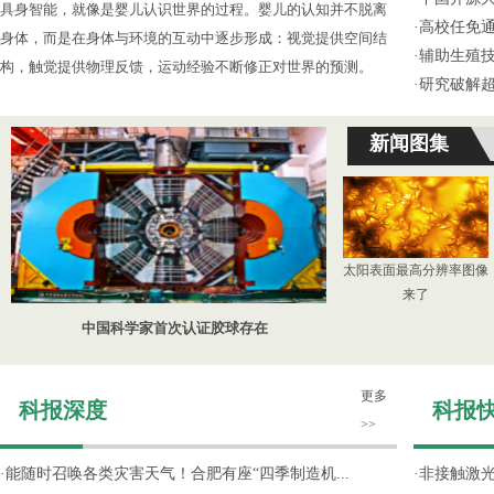
具身智能，就像是婴儿认识世界的过程。婴儿的认知并不脱离
·
高校任免通
身体，而是在身体与环境的互动中逐步形成：视觉提供空间结
·
辅助生殖
构，触觉提供物理反馈，运动经验不断修正对世界的预测。
·
研究破解超
新闻图集
太阳表面最高分辨率图像
来了
中国科学家首次认证胶球存在
更多
科报深度
科报
>>
·
能随时召唤各类灾害天气！合肥有座“四季制造机...
·
非接触激光