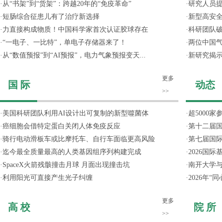
·
从“书架”到“货架”：跨越20年的“免疫革命”
·
研究人员提
·
短肠综合征患儿有了治疗新选择
·
新型高安全
·
力直接构成物质！中国科学家首次认证胶球存在
·
科研团队破
·
“一电子、一比特”，单电子存储器来了！
·
两位中国气
·
从“数值预报”到“AI预报”，电力气象预报变天...
·
新研究揭
更多
国 际
动态
>>
·
美国科研团队利用AI设计出可复制的新型噬菌体
·
超5000
·
癌细胞会借特定蛋白关闭人体免疫反应
·
第十二届
·
骑行电动滑板车或比摩托车、自行车面临更高风险
·
第七届国
·
迄今最全质量最高的人类基因组序列构建完成
·
2026国
·
SpaceX火箭残骸撞击月球 月面出现撞击坑
·
南开大学
·
利用阳光可直接产生光子纠缠
·
2026年
更多
高 校
院 所
>>