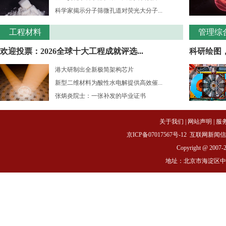
科学家揭示分子筛微孔道对荧光大分子...
工程材料
管理综
欢迎投票：2026全球十大工程成就评选...
科研绘图
港大研制出全新极简架构芯片
新型二维材料为酸性水电解提供高效催...
张炳炎院士：一张补发的毕业证书
关于我们
|
网站声明
|
服
京ICP备07017567号-12
互联网新闻信息服务
Copyright @ 2007-
地址：北京市海淀区中关村