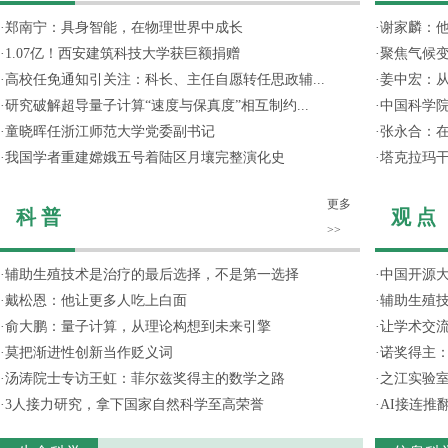
·
郑南宁：具身智能，在物理世界中成长
·
谢家麟：他
·
1.07亿！西安建筑科技大学获巨额捐赠
·
聚焦气候变
·
高校任免通知引关注：科长、主任自愿转任思政辅...
·
姜中宏：从
·
研究破解超导量子计算“速度与保真度”相互制约...
·
中国科学院
·
童晓晖任浙江师范大学党委副书记
·
张永合：在
·
我国学者重建嫦娥五号着陆区月壤完整演化史
·
塔克拉玛
更多
科 普
观 点
>>
·
辅助生殖技术是治疗的最后选择，不是第一选择
·
中国开源大
·
戴松恩：他让更多人吃上白面
·
辅助生殖
·
俞大鹏：量子计算，从理论构想到未来引擎
·
让学术交流
·
莫把渐进性创新当作贬义词
·
诺奖得主
·
汤涛院士专访王虹：菲尔兹奖得主的数学之路
·
之江实验
·
3人接力研究，拿下国家自然科学至高荣誉
·
AI接连推