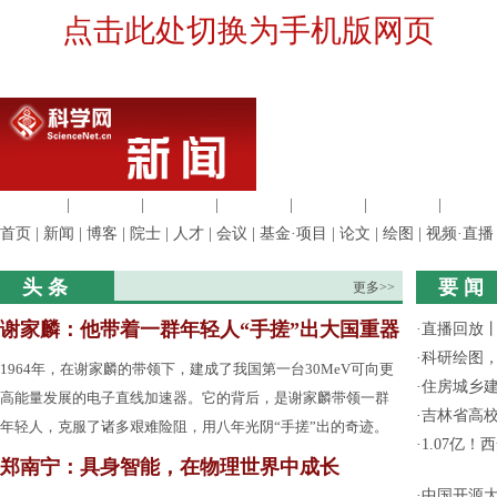
点击此处切换为手机版网页
生命科学
|
医学科学
|
化学科学
|
工程材料
|
信息科学
|
地球科学
|
数理科
首页
|
新闻
|
博客
|
院士
|
人才
|
会议
|
基金·项目
|
论文
|
绘图
|
视频·直播
头 条
要 闻
更多>>
谢家麟：他带着一群年轻人“手搓”出大国重器
·
直播回放
·
科研绘图，
1964年，在谢家麟的带领下，建成了我国第一台30MeV可向更
·
住房城乡
高能量发展的电子直线加速器。它的背后，是谢家麟带领一群
·
吉林省高
年轻人，克服了诸多艰难险阻，用八年光阴“手搓”出的奇迹。
·
1.07亿
郑南宁：具身智能，在物理世界中成长
·
中国开源大