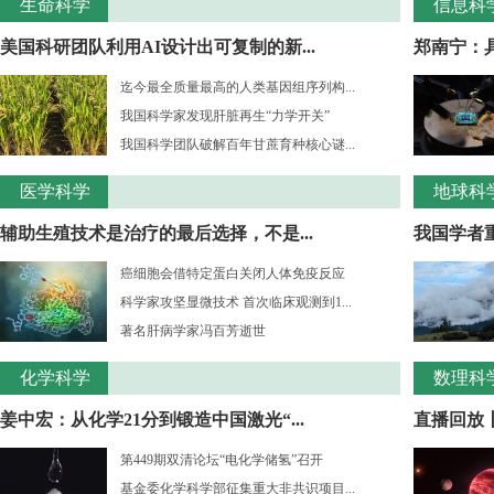
生命科学
信息科
美国科研团队利用AI设计出可复制的新...
郑南宁：
迄今最全质量最高的人类基因组序列构...
我国科学家发现肝脏再生“力学开关”
我国科学团队破解百年甘蔗育种核心谜...
医学科学
地球科
辅助生殖技术是治疗的最后选择，不是...
我国学者重
癌细胞会借特定蛋白关闭人体免疫反应
科学家攻坚显微技术 首次临床观测到1...
著名肝病学家冯百芳逝世
化学科学
数理科
姜中宏：从化学21分到锻造中国激光“...
直播回放丨
第449期双清论坛“电化学储氢”召开
基金委化学科学部征集重大非共识项目...