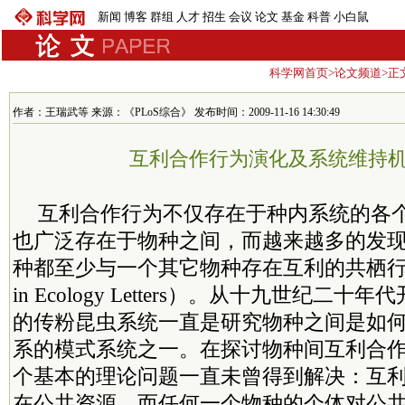
新闻
博客
群组
人才
招生
会议
论文
基金
科普
小白鼠
科学网首页
>
论文频道
>正
作者：王瑞武等 来源：《PLoS综合》 发布时间：2009-11-16 14:30:49
互利合作行为演化及系统维持
互利合作行为不仅存在于种内系统的各个群体
也广泛存在于物种之间，而越来越多的发
种都至少与一个其它物种存在互利的共栖行为（Bro
in Ecology Letters）。从十九世纪二
的传粉昆虫系统一直是研究物种之间是如
系的模式系统之一。在探讨物种间互利合
个基本的理论问题一直未曾得到解决：互
在公共资源，而任何一个物种的个体对公