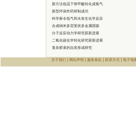
新方法低温下将甲酸转化成氢气
新型环保炸药研制成功
科学家令氙气和水发生化学反应
合成纳米多层笼状多金属团簇
分子反应动力学研究获新进展
二氧化碳化学转化研究获新进展
复杂胶束的自发形成研究
|
|
|
|
关于我们
网站声明
服务条款
联系方式
电子地