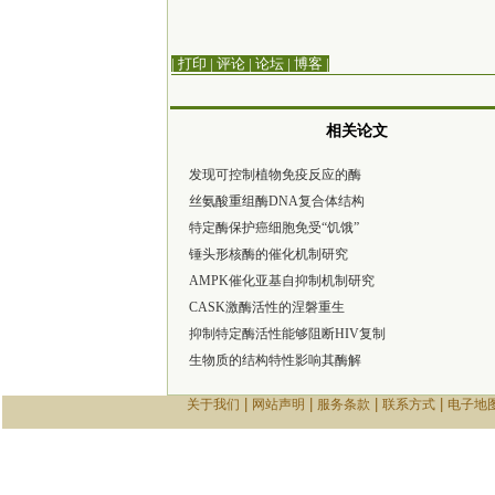
| 打印
|
评论
|
论坛
|
博客
|
相关论文
发现可控制植物免疫反应的酶
丝氨酸重组酶DNA复合体结构
特定酶保护癌细胞免受“饥饿”
锤头形核酶的催化机制研究
AMPK催化亚基自抑制机制研究
CASK激酶活性的涅磐重生
抑制特定酶活性能够阻断HIV复制
生物质的结构特性影响其酶解
|
|
|
|
关于我们
网站声明
服务条款
联系方式
电子地