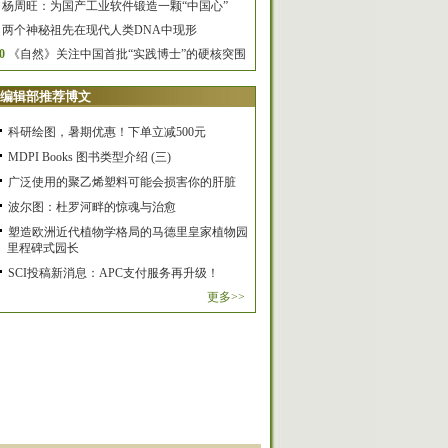
杨周旺：为国产工业软件锻造一颗“中国心”
两个神秘祖先在现代人类DNA中现形
0
《自然》关注中国首批“实践博士”的硬核突围
编辑部推荐博文
科研绘图，暑期优惠！下单立减500元
MDPI Books 图书类型介绍 (三)
广泛使用的聚乙烯塑料可能会损害你的肝脏
波尔图：杜罗河畔的惊魂与治愈
塑造欧洲近代植物学格局的马德里皇家植物园
里程碑式园长
SCI投稿新消息：APC支付服务再升级！
更多>>