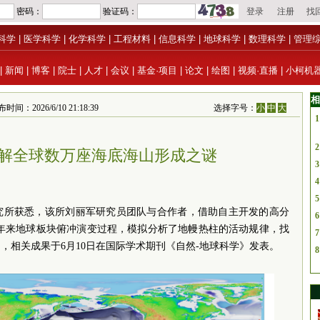
科学
|
医学科学
|
化学科学
|
工程材料
|
信息科学
|
地球科学
|
数理科学
|
管理
|
新闻
|
博客
|
院士
|
人才
|
会议
|
基金·项目
|
论文
|
绘图
|
视频·直播
|
小柯机
相
26/6/10 21:18:39
选择字号：
小
中
大
1
2
解全球数万座海底海山形成之谜
3
4
5
究所获悉，该所刘丽军研究员团队与合作者，借助自主开发的高分
6
亿年来地球板块俯冲演变过程，模拟分析了地幔热柱的活动规律，找
7
，相关成果于6月10日在国际学术期刊《自然-地球科学》发表。
8