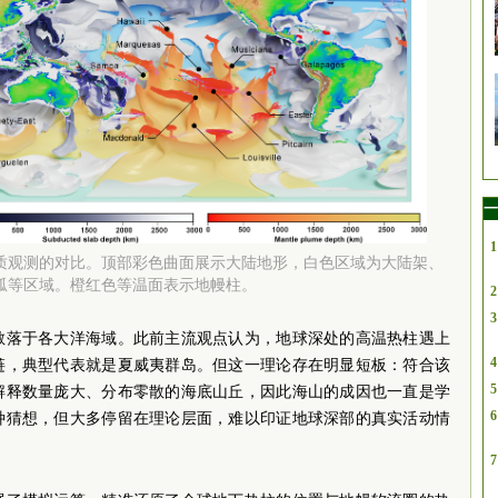
一
1
质观测的对比。顶部彩色曲面展示大陆地形，白色区域为大陆架、
弧等区域。橙红色等温面表示地幔柱。
2
3
散落于各大洋海域。此前主流观点认为，地球深处的高温热柱遇上
4
链，典型代表就是夏威夷群岛。但这一理论存在明显短板：符合该
5
法解释数量庞大、分布零散的海底山丘，因此海山的成因也一直是学
6
种猜想，但大多停留在理论层面，难以印证地球深部的真实活动情
7