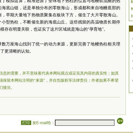
展了模拟运算，精准还原了全球地下热柱的位置与地幔软流圈的热
8
的海底山链，还是单独分布的零散海山，形成都和来自地幔底部的
9
例，早期大量地下热物质聚集在板块下方，催生了大片零散海山。
1
个小型热柱，不断催生新的海底山丘。这些残留的高温物质长期停
模存在明显关联，也证实了这片区域就是海山的“孕育地”。
球数万座海山找到了统一的动力来源，更新完善了地幔热柱相关理
有了更清晰的认知。
信息的需要，并不意味着代表本网站观点或证实其内容的真实性；如其
须保留本网站注明的“来源”，并自负版权等法律责任；作者如果不希望
们接洽。
打印
发E-mail给：