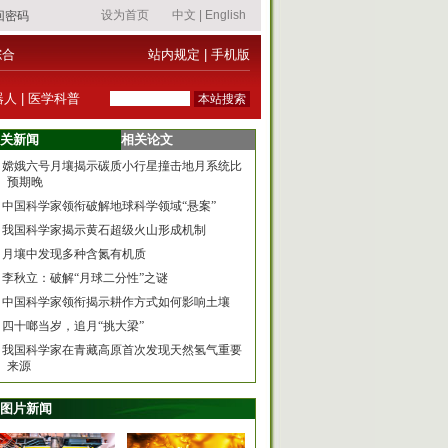
综合
站内规定
|
手机版
器人
|
医学科普
关新闻
相关论文
嫦娥六号月壤揭示碳质小行星撞击地月系统比
预期晚
中国科学家领衔破解地球科学领域“悬案”
我国科学家揭示黄石超级火山形成机制
月壤中发现多种含氮有机质
李秋立：破解“月球二分性”之谜
中国科学家领衔揭示耕作方式如何影响土壤
四十啷当岁，追月“挑大梁”
我国科学家在青藏高原首次发现天然氢气重要
来源
图片新闻