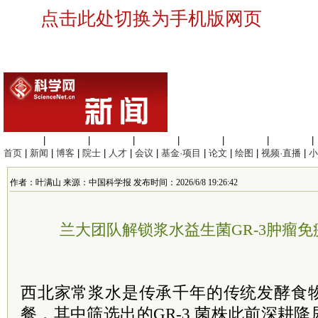
点击此处切换为手机版网页
生命科学
|
医学科学
|
化学科学
|
工程材料
|
信息科学
|
地球科学
|
数理科学
|
首页
|
新闻
|
博客
|
院士
|
人才
|
会议
|
基金·项目
|
论文
|
绘图
|
视频·直播
|
小
作者：叶满山 来源：中国科学报 发布时间：2026/6/8 19:26:42
兰大团队解锁浆水益生菌GR-3肿瘤
西北家常浆水是传承千年的传统发酵食
餐，其中筛选出的GR-3 菌株此前深耕