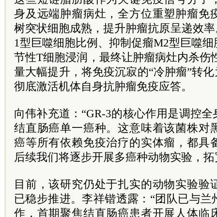
身及远端肿瘤病灶，全方位重塑肿瘤免
树突状细胞成熟，提升肿瘤抗原呈递效率
1型巨噬细胞比例、抑制促瘤M2型巨噬
节性T细胞浸润，最终让肿瘤病灶内杀伤性C
量大幅提升，将免疫沉寂的“冷肿瘤”转化
彻底激活机体自身抗肿瘤免疫应答。
向伟补充道：“GR-3的核心作用是调控
结直肠癌单一癌种。这意味着该菌株对
癌等所有依赖免疫治疗的实体瘤，都具
后续我们将逐步开展多癌种动物实验，拓
目前，该研究仍处于扎实的动物实验验
已稳步推进。李祥锴透露：“团队已与兰
作，首期聚焦结直肠癌患者开展人体临