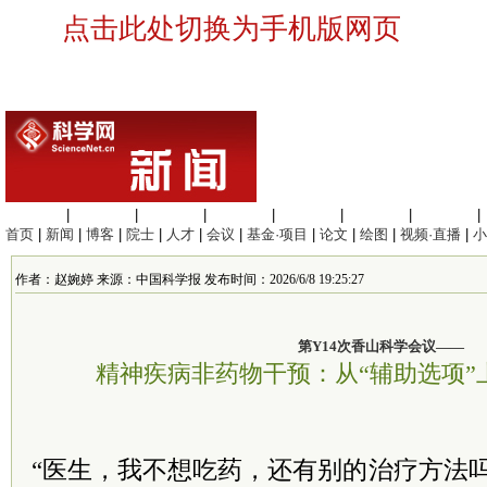
点击此处切换为手机版网页
生命科学
|
医学科学
|
化学科学
|
工程材料
|
信息科学
|
地球科学
|
数理科学
|
首页
|
新闻
|
博客
|
院士
|
人才
|
会议
|
基金·项目
|
论文
|
绘图
|
视频·直播
|
小
作者：赵婉婷 来源：中国科学报 发布时间：2026/6/8 19:25:27
第Y14次香山科学会议——
精神疾病非药物干预：从“辅助选项”
“医生，我不想吃药，还有别的治疗方法