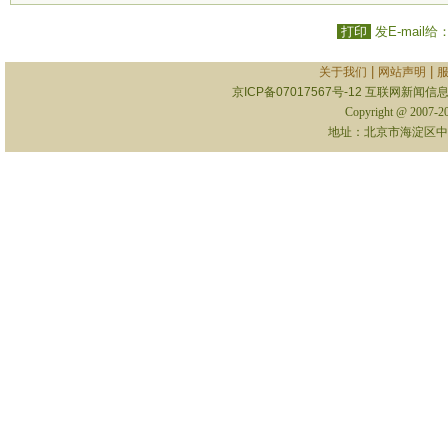
打印
发E-mail给
|
|
关于我们
网站声明
京ICP备07017567号-12
互联网新闻信息服
Copyright @ 2007-
地址：北京市海淀区中关村