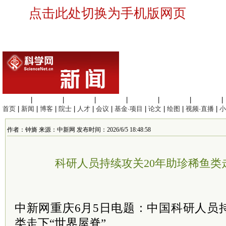
点击此处切换为手机版网页
生命科学
|
医学科学
|
化学科学
|
工程材料
|
信息科学
|
地球科学
|
数理科学
|
首页
|
新闻
|
博客
|
院士
|
人才
|
会议
|
基金·项目
|
论文
|
绘图
|
视频·直播
|
小
作者：钟旖 来源：中新网 发布时间：2026/6/5 18:48:58
科研人员持续攻关20年助珍稀鱼类
中新网重庆6月5日电题：中国科研人员
类走下“世界屋脊”