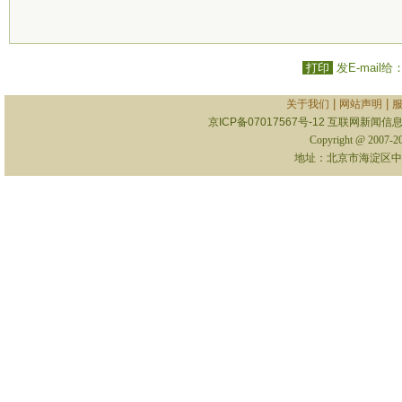
打印
发E-mail给
|
|
关于我们
网站声明
京ICP备07017567号-12
互联网新闻信息服
Copyright @ 2007-
地址：北京市海淀区中关村