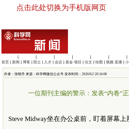
点击此处切换为手机版网页
生命科学
|
医学科学
|
化学科学
|
工程材料
|
信息科学
|
地球科学
|
数理科学
|
首页
|
新闻
|
博客
|
院士
|
人才
|
会议
|
基金·项目
|
论文
|
绘图
|
视频·直播
|
小
作者：张晴丹 来源：科学网微信公众号 发布时间：2026/6/2 20:34:08
一位期刊主编的警示：发表“内卷”
Steve Midway坐在办公桌前，盯着屏