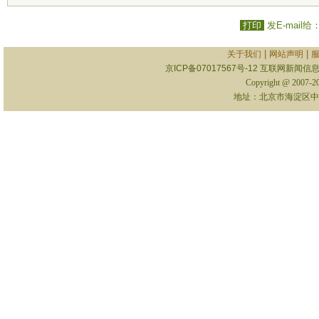
打印
发E-mail给
|
|
关于我们
网站声明
京ICP备07017567号-12
互联网新闻信息服
Copyright @ 2007-
地址：北京市海淀区中关村