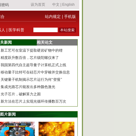
综合
站内规定
|
手机版
器人
|
医学科普
关新闻
相关论文
新工艺可在室温下提取硬岩矿物中的锂
精度跃升数百倍，芯片级陀螺仪来了
我国第四代自主超导量子计算机正式上线
移动量子比特可在硅芯片中穿梭并交换信息
关键量子机制揭示芯片运行为何“变慢”
集成光路芯片能发出多种颜色激光
光子芯片，破解算力之困
新方法在芯片上实现光循环传播数百万次
图片新闻