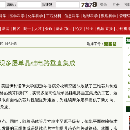
科学
|
医学科学
|
化学科学
|
工程材料
|
信息科学
|
地球科学
|
数理科学
|
管理
|
新闻
|
博客
|
院士
|
人才
|
会议
|
基金·项目
|
论文
|
绘图
|
视频·直播
|
小柯机
相
4:34:46
选择字号：
小
中
大
1
2
现多层单晶硅电路垂直集成
3
4
5
6
）美国伊利诺伊大学厄巴纳-香槟分校研究团队攻破了三维芯片制造
7
严格热预算限制下，实现多层高性能单晶硅电路垂直集成的工艺。这
8
极限而面临的芯片性能提升难题，为延续摩尔定律提供了新方向。
》杂志。
疲态。同时，随着晶体管尺寸缩小至原子级别，传统平面微缩技术
上发展的三维集成是延续芯片性能提升趋势的关键路径。然而，实