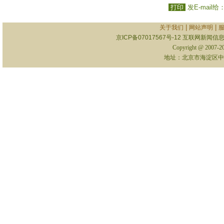
打印
发E-mail给
|
|
关于我们
网站声明
京ICP备07017567号-12
互联网新闻信息服
Copyright @ 2007-
地址：北京市海淀区中关村