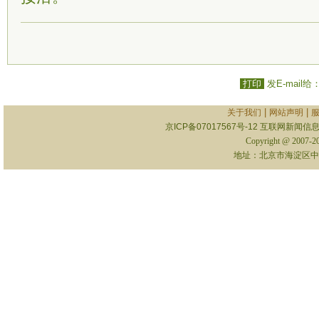
打印
发E-mail给
|
|
关于我们
网站声明
京ICP备07017567号-12
互联网新闻信息服
Copyright @ 2007-
地址：北京市海淀区中关村