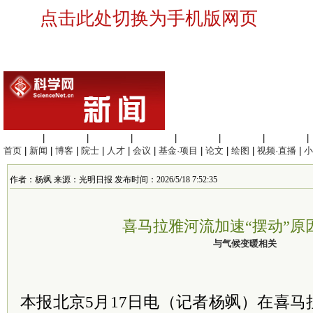
点击此处切换为手机版网页
生命科学
|
医学科学
|
化学科学
|
工程材料
|
信息科学
|
地球科学
|
数理科学
|
首页
|
新闻
|
博客
|
院士
|
人才
|
会议
|
基金·项目
|
论文
|
绘图
|
视频·直播
|
小
作者：杨飒 来源：光明日报 发布时间：2026/5/18 7:52:35
喜马拉雅河流加速“摆动”原
与气候变暖相关
本报北京5月17日电（记者杨飒）在喜