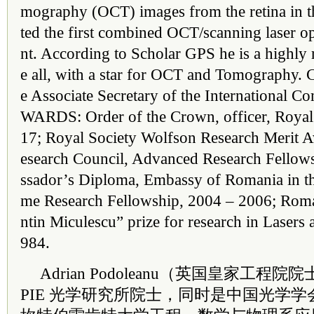
mography (OCT) images from the retina in 
ted the first combined OCT/scanning laser 
nt. According to Scholar GPS he is a highly r
e all, with a star for OCT and Tomography. C
e Associate Secretary of the Inter
national
Com
WARDS: Order of the Crown, officer, Roya
17; Royal Society Wolfson Research Merit 
esearch Council, Advanced Research Fello
ssador’s Diploma, Embassy of Romania in t
me Research Fellowship, 2004 – 2006; Ro
ntin Miculescu” prize for research in Lasers
984.
Adrian Podoleanu（英国皇家工程院
院
PIE 光学研究所
院士
，同时是中国光学学