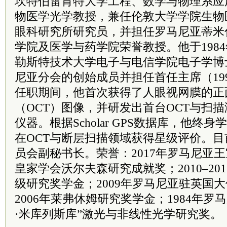
坎特伯雷肯特大学工程、数学与物理系应
物医学光学教授，兼任伦敦大学学院生物
眼科研究所研究员，并担任罗马尼亚蒂米
学院及医学与药学院荣誉教授。他于198
勒斯特技术大学电子与电信学院电子学博士学
尼亚分会的创始成员并担任首任
主席
（1
任职期间，他首次获得了人眼视网膜的正
（OCT）图像，并研发出首台OCT与扫
仪器。根据Scholar GPS数据库，他终
在OCT与断层扫描领域获得星级评价。
员
会副秘书长。荣誉：2017年罗马尼亚王
皇家学会沃尔夫森研究成就奖；2010–20
级研究奖学金；2009年罗马尼亚驻英国大使
2006年莱弗休姆研究奖学金；1984年罗
·米库列斯库”激光与非线性光学研究奖。